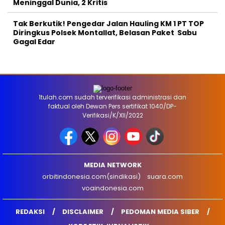
Meninggal Dunia, 2 Kritis
Tak Berkutik! Pengedar Jalan Hauling KM 1 PT TOP
Diringkus Polsek Montallat, Belasan Paket Sabu
Gagal Edar
1tulah.com sudah terverifikasi administrasi dan
faktual oleh Dewan Pers sertifikat 1040/DP-
Verifikasi/K/XII/2022
MEDIA NETWORK
orbitindonesia.com(sindikasi)
suara.com
voaindonesia.com
REDAKSI
DISCLAIMER
PEDOMAN MEDIA SIBER