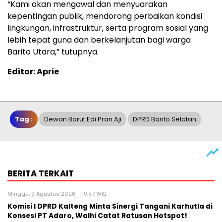
“Kami akan mengawal dan menyuarakan
kepentingan publik, mendorong perbaikan kondisi
lingkungan, infrastruktur, serta program sosial yang
lebih tepat guna dan berkelanjutan bagi warga
Barito Utara,” tutupnya.
Editor: Aprie
Tag :
Dewan Barut Edi Pran Aji
DPRD Barito Selatan
BERITA TERKAIT
Minggu, 9 Agustus 2026 - 19:57 WIB
Komisi I DPRD Kalteng Minta Sinergi Tangani Karhutla di
Konsesi PT Adaro, Walhi Catat Ratusan Hotspot!