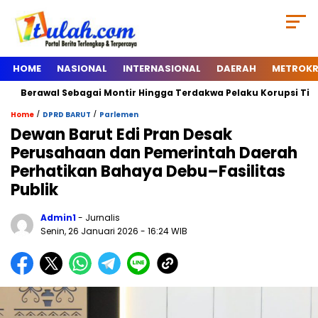
HOME
NASIONAL
INTERNASIONAL
DAERAH
METROKR
Berawal Sebagai Montir Hingga Terdakwa Pelaku Korupsi Timah, Be
/
/
Home
DPRD BARUT
Parlemen
Dewan Barut Edi Pran Desak
Perusahaan dan Pemerintah Daerah
Perhatikan Bahaya Debu–Fasilitas
Publik
Admin1
- Jurnalis
Senin, 26 Januari 2026
- 16:24 WIB