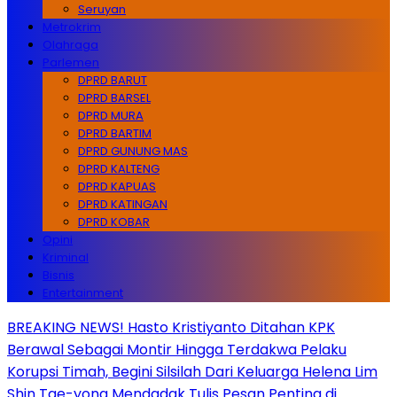
Seruyan
Metrokrim
Olahraga
Parlemen
DPRD BARUT
DPRD BARSEL
DPRD MURA
DPRD BARTIM
DPRD GUNUNG MAS
DPRD KALTENG
DPRD KAPUAS
DPRD KATINGAN
DPRD KOBAR
Opini
Kriminal
Bisnis
Entertainment
BREAKING NEWS! Hasto Kristiyanto Ditahan KPK
Berawal Sebagai Montir Hingga Terdakwa Pelaku
Korupsi Timah, Begini Silsilah Dari Keluarga Helena Lim
Shin Tae-yong Mendadak Tulis Pesan Penting di