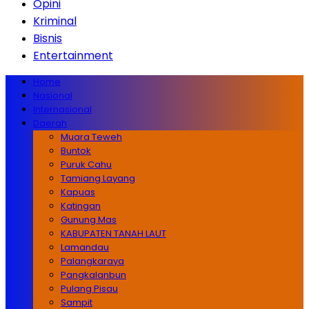
Opini
Kriminal
Bisnis
Entertainment
Home
Nasional
Internasional
Daerah
Muara Teweh
Buntok
Puruk Cahu
Tamiang Layang
Kapuas
Katingan
Gunung Mas
KABUPATEN TANAH LAUT
Lamandau
Palangkaraya
Pangkalanbun
Pulang Pisau
Sampit