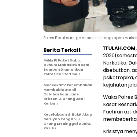
Polres Barut saat gelar pres rilis tangkapan narko
1TULAH.COM,
Berita Terkait
2026(semeste
Miliki 15 Paket Sabu,
Narkotika. Dal
Oknum Mahasiswa Asal
disebutkan, a
Bamban Diamankan
Polres Barito Timur
psikotropika, 
kejahatan jal
Mencekam! Penembakan
Membabi Buta di
Coldharbour Lane
Waka Polres B
Brixton, 4 Orang Jadi
Korban
Kasat Resnark
Fachrurrazi, 
Kecelakaan di Bukit Akap
membeberkan d
Seruyan Tengah, 3
Orang Meninggal Dunia,
2 Kritis
Krisistya men