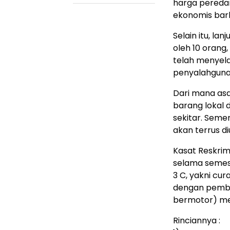
harga peredar
ekonomis barb
Selain itu, la
oleh 10 orang
telah menyela
penyalahguna
Dari mana asa
barang lokal 
sekitar. Semen
akan terrus d
Kasat Reskrim
selama semest
3 C, yakni cu
dengan pembe
bermotor) me
Rinciannya :