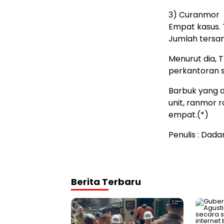
3) Curanmor
Empat kasus. Ti
Jumlah tersa
Menurut dia,
perkantoran s
Barbuk yang 
unit, ranmor 
empat.(*)
Penulis : Dad
Berita Terbaru