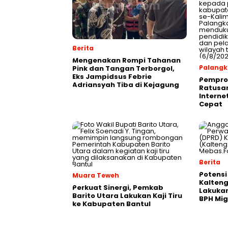
Berita
Mengenakan Rompi Tahanan
Palangk
Pink dan Tangan Terborgol,
Eks Jampidsus Febrie
Pemprov
Adriansyah Tiba di Kejagung
Ratusan
Interne
Cepat
Berita
Potensi
Muara Teweh
Kalten
Perkuat Sinergi, Pemkab
Lakukan
Barito Utara Lakukan Kaji Tiru
BPH Mi
ke Kabupaten Bantul