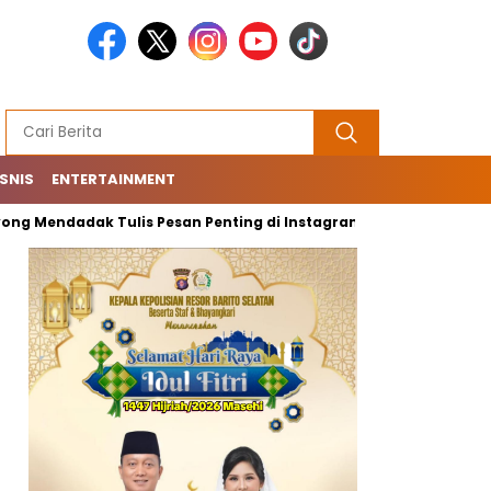
ISNIS
ENTERTAINMENT
ndadak Tulis Pesan Penting di Instagram: Mohon…
Tahun Ba