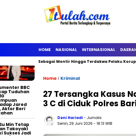
TERTAINMENT
HOME
NASIONAL
INTERNASIONAL
DAERA
Berawal Sebagai Montir Hingga Terdakwa Pelaku Korupsi Timah,
Home
Kriminal
/
umenter BBC
kap Tuduhan
27 Tersangka Kasus N
10
empuan
3 C di Ciduk Polres Bar
adap Jared
, Aktor Beri
tahan
Deni Hariadi
- Jurnalis
Senin, 29 Juni 2026
- 18:13 WIB
Su Min Tetap
an Takoyaki
i Sukses Jadi