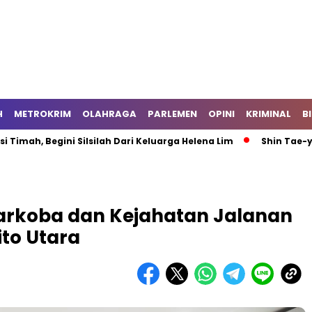
H
METROKRIM
OLAHRAGA
PARLEMEN
OPINI
KRIMINAL
B
 Begini Silsilah Dari Keluarga Helena Lim
Shin Tae-yong Me
arkoba dan Kejahatan Jalanan
ito Utara