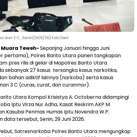
ba dan 2 C , Senin(29/6/26).Foto.Deni
 Muara Teweh-
Sepanjng Januari hingga Juni
r pertama), Polres Barito Utara panen tangkapan
am pres rilis di gelar di Mapolres Barito Utara
da sebanyak 27 kasus tersangka kasus narkotika,
dan bahan adiktif lainnya (narkoba) serta kasus
anan 3 C (curas, curat, dan curanmor).
arito Utara Kompol Krisistya A. Octoberna didampingi
oba Iptu Virza Nur Adha, Kasat Reskrim AKP M.
dan Kasubsi Penmas Humas Iptu Novendra W.P.
ata tersebut, Senin, 29 Juni 2026.
yebut, Satresnarkoba Polres Barito Utara mengungkap