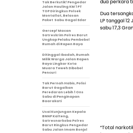
dua perkara t
Tak Berkutik! Pengedar
Jalan Hauling KM 1 PT
TOP Diringkus Polsek
Dua tersangka
Montallat, Belasan
LP tanggal 12
Paket Sabu Gagal Edar
sabu 17,3 Gra
Gercep! Macan
Satreskrim Polres Barut
Ungkap Pelaku Pembobol
Rumah di Rapen Raya
Ditinggal Ibadah, Rumah
Milik Warga Jalan Rapen
Raya Lingkar Kota
Muara Teweh Dibobol
Pencuri
Tak Pernah Habis, Polisi
Barut Gagalkan
Peredaran Lebih 1 Ons
Sabu di Penginapan
Baarakati
Usai Kunjungan Kepala
BNNP Kalteng,
Satresnarkoba Polres
Barut Ringkus Pengedar
“Total narkot
Sabu Jalan Imam Bonjol