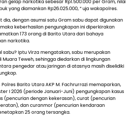
an gelap narkotika sebesar Rp1.500.000 per Gram, nilai
uk yang diamankan Rp26.025.000, ” uja wakapolres.
njut dia, dengan asumsi satu Gram sabu dapat digunakan
, maka keberhasilan pengungkapan ini diperkirakan
matkan 173 orang di Barito Utara dari bahaya
an narkotika.
l sabu? Iptu Virza mengatakan, sabu merupakan
di Muara Teweh, sehingga diedarkan di lingkungan
tara pengedar atau jaringan di atasnya masih diselidiki
iungkap.
 Polres Barito Utara AKP M. Fachrurrazi memaparkan,
er I 2026 (periode Januari-Juni) pengungkapan kasus
ras (pencurian dengan kekerasan), curat (pencurian
ratan), dan curanmor (pencurian kendaraan
netapkan 25 orang tersangka.