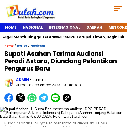
HOME
NASIONAL
INTERNASIONAL
DAERAH
METROKR
 Montir Hingga Terdakwa Pelaku Korupsi Timah, Begini Silsilah D
/
/
Home
Berita
Nasional
Bupati Asahan Terima Audiensi
Peradi Astara, Diundang Pelantikan
Pengurus Baru
ADMIN
- Jurnalis
Jumat, 8 September 2023
- 07:48 WIB
Bupati Asahan H. Surya Bsc menerima audiensi DPC PERADI