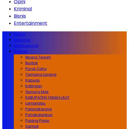
Opini
Kriminal
Bisnis
Entertainment
Home
Nasional
Internasional
Daerah
Muara Teweh
Buntok
Puruk Cahu
Tamiang Layang
Kapuas
Katingan
Gunung Mas
KABUPATEN TANAH LAUT
Lamandau
Palangkaraya
Pangkalanbun
Pulang Pisau
Sampit