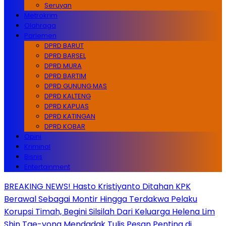
Seruyan
Metrokrim
Olahraga
Parlemen
DPRD BARUT
DPRD BARSEL
DPRD MURA
DPRD BARTIM
DPRD GUNUNG MAS
DPRD KALTENG
DPRD KAPUAS
DPRD KATINGAN
DPRD KOBAR
Opini
Kriminal
Bisnis
Entertainment
BREAKING NEWS! Hasto Kristiyanto Ditahan KPK
Berawal Sebagai Montir Hingga Terdakwa Pelaku
Korupsi Timah, Begini Silsilah Dari Keluarga Helena Lim
Shin Tae-yong Mendadak Tulis Pesan Penting di