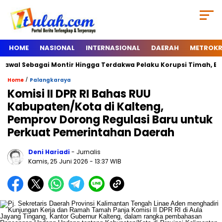
HOME
NASIONAL
INTERNASIONAL
DAERAH
METROKR
 Sebagai Montir Hingga Terdakwa Pelaku Korupsi Timah, Begini Sil
/
Home
Palangkaraya
Komisi II DPR RI Bahas RUU
Kabupaten/Kota di Kalteng,
Pemprov Dorong Regulasi Baru untuk
Perkuat Pemerintahan Daerah
Deni Hariadi
- Jurnalis
Kamis, 25 Juni 2026
- 13:37 WIB