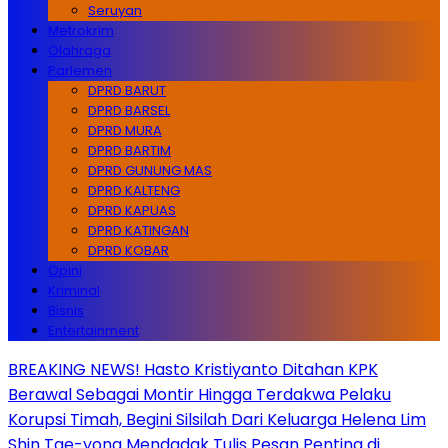
Seruyan
Metrokrim
Olahraga
Parlemen
DPRD BARUT
DPRD BARSEL
DPRD MURA
DPRD BARTIM
DPRD GUNUNG MAS
DPRD KALTENG
DPRD KAPUAS
DPRD KATINGAN
DPRD KOBAR
Opini
Kriminal
Bisnis
Entertainment
BREAKING NEWS! Hasto Kristiyanto Ditahan KPK
Berawal Sebagai Montir Hingga Terdakwa Pelaku
Korupsi Timah, Begini Silsilah Dari Keluarga Helena Lim
Shin Tae-yong Mendadak Tulis Pesan Penting di