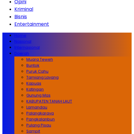
Opini
Kriminal
Bisnis
Entertainment
Home
Nasional
Internasional
Daerah
Muara Teweh
Buntok
Puruk Cahu
Tamiang Layang
Kapuas
Katingan
Gunung Mas
KABUPATEN TANAH LAUT
Lamandau
Palangkaraya
Pangkalanbun
Pulang Pisau
Sampit