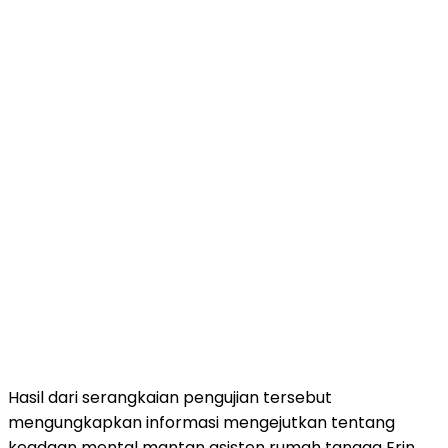
Hasil dari serangkaian pengujian tersebut
mengungkapkan informasi mengejutkan tentang
keadaan mental mantan asisten rumah tangga Erin