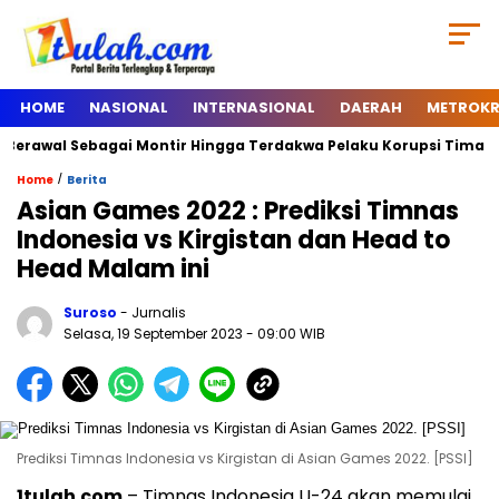
HOME
NASIONAL
INTERNASIONAL
DAERAH
METROKR
l Sebagai Montir Hingga Terdakwa Pelaku Korupsi Timah, Begini S
/
Home
Berita
Asian Games 2022 : Prediksi Timnas
Indonesia vs Kirgistan dan Head to
Head Malam ini
Suroso
- Jurnalis
Selasa, 19 September 2023
- 09:00 WIB
Prediksi Timnas Indonesia vs Kirgistan di Asian Games 2022. [PSSI]
1tulah.com
– Timnas Indonesia U-24 akan memulai