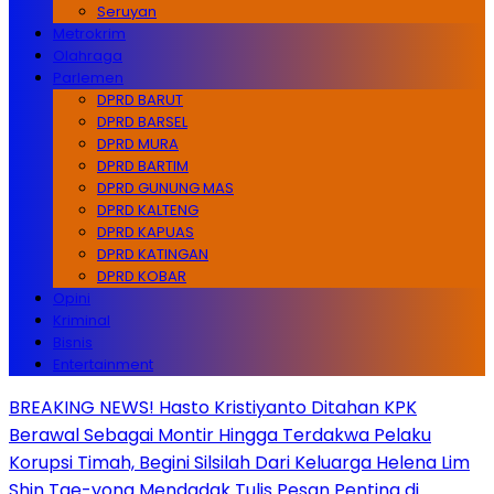
Seruyan
Metrokrim
Olahraga
Parlemen
DPRD BARUT
DPRD BARSEL
DPRD MURA
DPRD BARTIM
DPRD GUNUNG MAS
DPRD KALTENG
DPRD KAPUAS
DPRD KATINGAN
DPRD KOBAR
Opini
Kriminal
Bisnis
Entertainment
BREAKING NEWS! Hasto Kristiyanto Ditahan KPK
Berawal Sebagai Montir Hingga Terdakwa Pelaku
Korupsi Timah, Begini Silsilah Dari Keluarga Helena Lim
Shin Tae-yong Mendadak Tulis Pesan Penting di