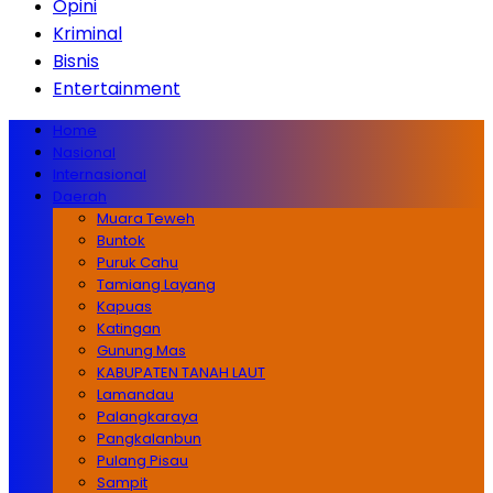
Opini
Kriminal
Bisnis
Entertainment
Home
Nasional
Internasional
Daerah
Muara Teweh
Buntok
Puruk Cahu
Tamiang Layang
Kapuas
Katingan
Gunung Mas
KABUPATEN TANAH LAUT
Lamandau
Palangkaraya
Pangkalanbun
Pulang Pisau
Sampit