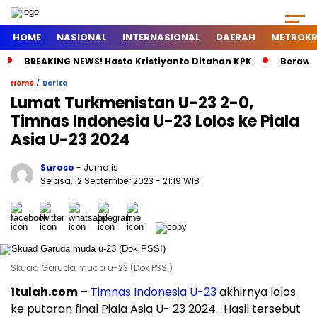
HOME
NASIONAL
INTERNASIONAL
DAERAH
METROKR
BREAKING NEWS! Hasto Kristiyanto Ditahan KPK
Berawal
/
Home
Berita
Lumat Turkmenistan U-23 2-0,
Timnas Indonesia U-23 Lolos ke Piala
Asia U-23 2024
Suroso
- Jurnalis
Selasa, 12 September 2023
- 21:19 WIB
Skuad Garuda muda u-23 (Dok PSSI)
1tulah.com
–
Timnas Indonesia U-23
akhirnya lolos
ke putaran final Piala Asia U- 23 2024. Hasil tersebut