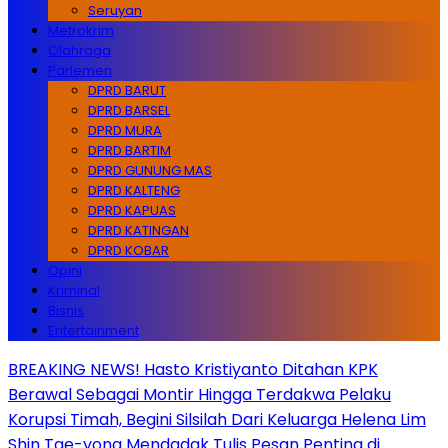
Seruyan
Metrokrim
Olahraga
Parlemen
DPRD BARUT
DPRD BARSEL
DPRD MURA
DPRD BARTIM
DPRD GUNUNG MAS
DPRD KALTENG
DPRD KAPUAS
DPRD KATINGAN
DPRD KOBAR
Opini
Kriminal
Bisnis
Entertainment
BREAKING NEWS! Hasto Kristiyanto Ditahan KPK
Berawal Sebagai Montir Hingga Terdakwa Pelaku
Korupsi Timah, Begini Silsilah Dari Keluarga Helena Lim
Shin Tae-yong Mendadak Tulis Pesan Penting di