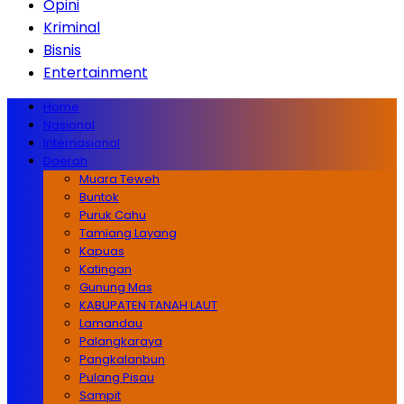
Opini
Kriminal
Bisnis
Entertainment
Home
Nasional
Internasional
Daerah
Muara Teweh
Buntok
Puruk Cahu
Tamiang Layang
Kapuas
Katingan
Gunung Mas
KABUPATEN TANAH LAUT
Lamandau
Palangkaraya
Pangkalanbun
Pulang Pisau
Sampit