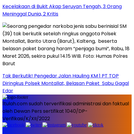
Kecelakaan di Bukit Akap Seruyan Tengah, 3 Orang
Meninggal Dunia, 2 Kritis
Tak Berkutik! Pengedar Jalan Hauling KM 1 PT TOP
Diringkus Polsek Montallat, Belasan Paket Sabu Gagal
Edar
1tulah.com sudah terverifikasi administrasi dan faktual
oleh Dewan Pers sertifikat 1040/DP-
Verifikasi/K/XII/2022