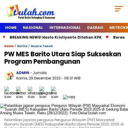
HOME
NASIONAL
INTERNASIONAL
DAERAH
METROKR
BREAKING NEWS! Hasto Kristiyanto Ditahan KPK
Berawal
/
/
Home
Berita
Muara Teweh
PW MES Barito Utara Siap Sukseskan
Program Pembangunan
ADMIN
- Jurnalis
Kamis, 29 Desember 2022
- 06:01 WIB
Pelantikan jajaran pengurus Pengurus Wilayah (PW) Masyarkat
Ekonomi Syariah (MES) Kabupaten Barito Utara Periode 2022-2025 di