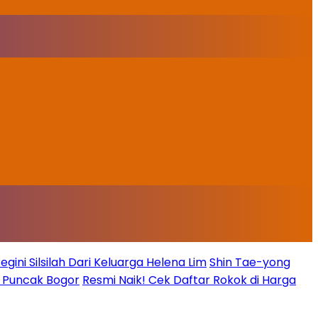
ini Silsilah Dari Keluarga Helena Lim
Shin Tae-yong
g Puncak Bogor
Resmi Naik! Cek Daftar Rokok di Harga