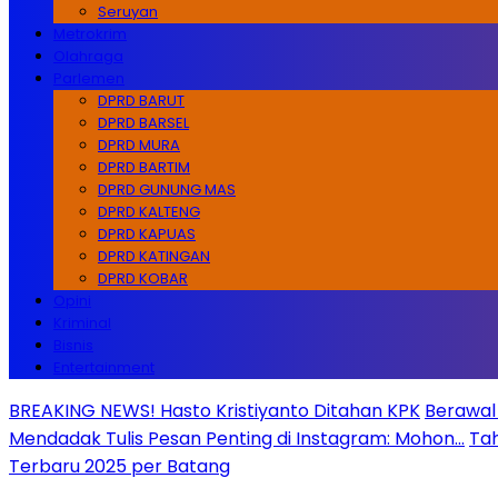
Seruyan
Metrokrim
Olahraga
Parlemen
DPRD BARUT
DPRD BARSEL
DPRD MURA
DPRD BARTIM
DPRD GUNUNG MAS
DPRD KALTENG
DPRD KAPUAS
DPRD KATINGAN
DPRD KOBAR
Opini
Kriminal
Bisnis
Entertainment
BREAKING NEWS! Hasto Kristiyanto Ditahan KPK
Berawal 
Mendadak Tulis Pesan Penting di Instagram: Mohon…
Tah
Terbaru 2025 per Batang