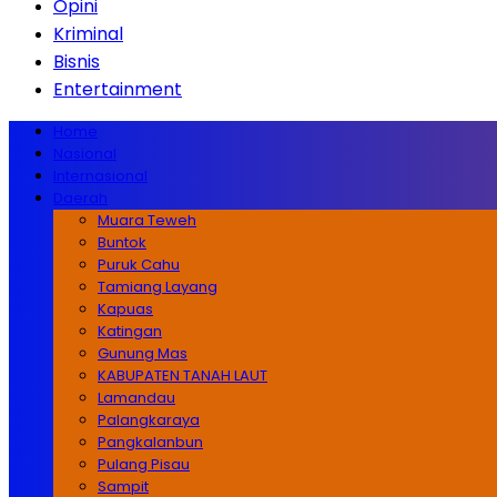
Opini
Kriminal
Bisnis
Entertainment
Home
Nasional
Internasional
Daerah
Muara Teweh
Buntok
Puruk Cahu
Tamiang Layang
Kapuas
Katingan
Gunung Mas
KABUPATEN TANAH LAUT
Lamandau
Palangkaraya
Pangkalanbun
Pulang Pisau
Sampit