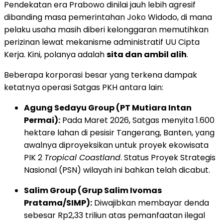
Pendekatan era Prabowo dinilai jauh lebih agresif
dibanding masa pemerintahan Joko Widodo, di mana
pelaku usaha masih diberi kelonggaran memutihkan
perizinan lewat mekanisme administratif UU Cipta
Kerja. Kini, polanya adalah
sita dan ambil alih
.
Beberapa korporasi besar yang terkena dampak
ketatnya operasi Satgas PKH antara lain:
Agung Sedayu Group (PT Mutiara Intan
Permai):
Pada Maret 2026, Satgas menyita 1.600
hektare lahan di pesisir Tangerang, Banten, yang
awalnya diproyeksikan untuk proyek ekowisata
PIK 2
Tropical Coastland
. Status Proyek Strategis
Nasional (PSN) wilayah ini bahkan telah dicabut.
Salim Group (Grup Salim Ivomas
Pratama/SIMP):
Diwajibkan membayar denda
sebesar Rp2,33 triliun atas pemanfaatan ilegal