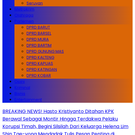
Seruyan
Metrokrim
Olahraga
Parlemen
DPRD BARUT
DPRD BARSEL
DPRD MURA
DPRD BARTIM
DPRD GUNUNG MAS
DPRD KALTENG
DPRD KAPUAS
DPRD KATINGAN
DPRD KOBAR
Opini
Kriminal
Bisnis
Entertainment
BREAKING NEWS! Hasto Kristiyanto Ditahan KPK
Berawal Sebagai Montir Hingga Terdakwa Pelaku
Korupsi Timah, Begini Silsilah Dari Keluarga Helena Lim
Shin Tae-yong Mendadak Tulis Pesan Penting di