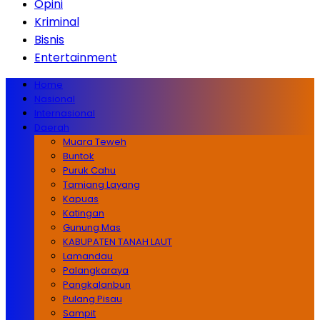
Opini
Kriminal
Bisnis
Entertainment
Home
Nasional
Internasional
Daerah
Muara Teweh
Buntok
Puruk Cahu
Tamiang Layang
Kapuas
Katingan
Gunung Mas
KABUPATEN TANAH LAUT
Lamandau
Palangkaraya
Pangkalanbun
Pulang Pisau
Sampit