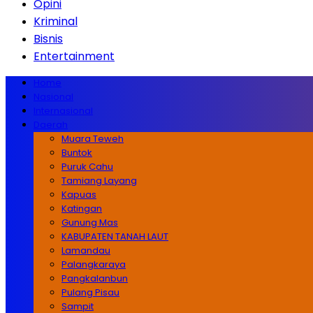
Opini
Kriminal
Bisnis
Entertainment
Home
Nasional
Internasional
Daerah
Muara Teweh
Buntok
Puruk Cahu
Tamiang Layang
Kapuas
Katingan
Gunung Mas
KABUPATEN TANAH LAUT
Lamandau
Palangkaraya
Pangkalanbun
Pulang Pisau
Sampit