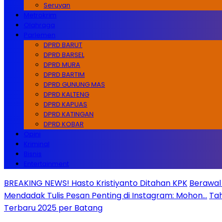
Seruyan
Metrokrim
Olahraga
Parlemen
DPRD BARUT
DPRD BARSEL
DPRD MURA
DPRD BARTIM
DPRD GUNUNG MAS
DPRD KALTENG
DPRD KAPUAS
DPRD KATINGAN
DPRD KOBAR
Opini
Kriminal
Bisnis
Entertainment
BREAKING NEWS! Hasto Kristiyanto Ditahan KPK
Berawal 
Mendadak Tulis Pesan Penting di Instagram: Mohon…
Tah
Terbaru 2025 per Batang