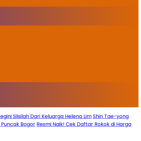
ini Silsilah Dari Keluarga Helena Lim
Shin Tae-yong
g Puncak Bogor
Resmi Naik! Cek Daftar Rokok di Harga