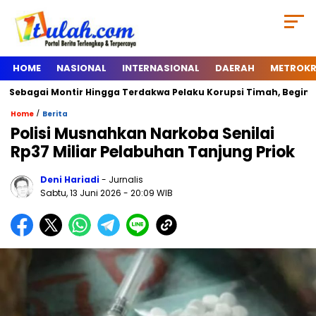
HOME
NASIONAL
INTERNASIONAL
DAERAH
METROKR
Sebagai Montir Hingga Terdakwa Pelaku Korupsi Timah, Begini Sil
/
Home
Berita
Polisi Musnahkan Narkoba Senilai
Rp37 Miliar Pelabuhan Tanjung Priok
Deni Hariadi
- Jurnalis
Sabtu, 13 Juni 2026
- 20:09 WIB