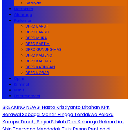
Seruyan
Metrokrim
Olahraga
Parlemen
DPRD BARUT
DPRD BARSEL
DPRD MURA
DPRD BARTIM
DPRD GUNUNG MAS
DPRD KALTENG
DPRD KAPUAS
DPRD KATINGAN
DPRD KOBAR
Opini
Kriminal
Bisnis
Entertainment
BREAKING NEWS! Hasto Kristiyanto Ditahan KPK
Berawal Sebagai Montir Hingga Terdakwa Pelaku
Korupsi Timah, Begini Silsilah Dari Keluarga Helena Lim
Shin Tae-yong Mendadak Tulis Pesan Penting di