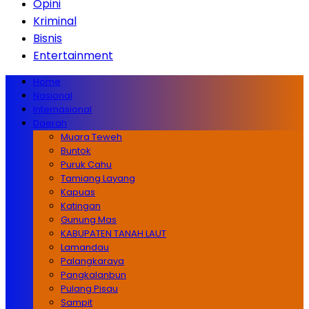
Opini
Kriminal
Bisnis
Entertainment
Home
Nasional
Internasional
Daerah
Muara Teweh
Buntok
Puruk Cahu
Tamiang Layang
Kapuas
Katingan
Gunung Mas
KABUPATEN TANAH LAUT
Lamandau
Palangkaraya
Pangkalanbun
Pulang Pisau
Sampit