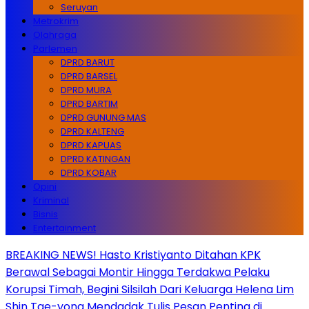
Seruyan
Metrokrim
Olahraga
Parlemen
DPRD BARUT
DPRD BARSEL
DPRD MURA
DPRD BARTIM
DPRD GUNUNG MAS
DPRD KALTENG
DPRD KAPUAS
DPRD KATINGAN
DPRD KOBAR
Opini
Kriminal
Bisnis
Entertainment
BREAKING NEWS! Hasto Kristiyanto Ditahan KPK
Berawal Sebagai Montir Hingga Terdakwa Pelaku
Korupsi Timah, Begini Silsilah Dari Keluarga Helena Lim
Shin Tae-yong Mendadak Tulis Pesan Penting di