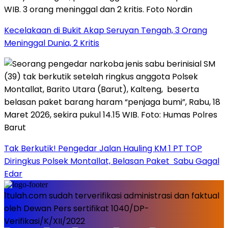
Kecelakaan di Bukit Akap Seruyan Tengah, 3 Orang
Meninggal Dunia, 2 Kritis
Tak Berkutik! Pengedar Jalan Hauling KM 1 PT TOP
Diringkus Polsek Montallat, Belasan Paket Sabu Gagal
Edar
1tulah.com sudah terverifikasi administrasi dan faktual
oleh Dewan Pers sertifikat 1040/DP-
Verifikasi/K/XII/2022