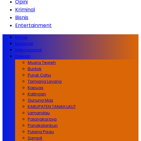
Opini
Kriminal
Bisnis
Entertainment
Home
Nasional
Internasional
Daerah
Muara Teweh
Buntok
Puruk Cahu
Tamiang Layang
Kapuas
Katingan
Gunung Mas
KABUPATEN TANAH LAUT
Lamandau
Palangkaraya
Pangkalanbun
Pulang Pisau
Sampit