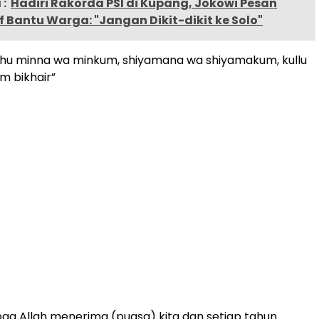
:
Hadiri Rakorda PSI di Kupang, Jokowi Pesan
f Bantu Warga: "Jangan Dikit-dikit ke Solo"
ahu minna wa minkum, shiyamana wa shiyamakum, kullu
m bikhair”
oga Allah menerima (puasa) kita dan setiap tahun