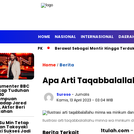
HOME
NASIONAL
INTERNASIONAL
DAERA
to Ditahan KPK
Berawal Sebagai Montir Hingga Terdakwa Pelak
TERTAINMENT
Home
Berita
/
Apa Arti Taqabbalall
umenter BBC
kap Tuduhan
10
Suroso
- Jurnalis
empuan
Kamis, 13 April 2023
- 03:04 WIB
adap Jared
, Aktor Beri
tahan
Ilustrasi arti taqabbalallahu minna wa minkum
Su Min Tetap
an Takoyaki
1tulah.com
– 
i Sukses Jadi
Berita Terkait