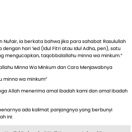
in Nufair, ia berkata bahwa jika para sahabat Rasulullah
engan hari ‘ied (Idul Fitri atau Idul Adha, pen), satu
ing mengucapkan, taqobbalallahu minna wa minkum.”
lallahu Minna Wa Minkum dan Cara Menjawabnya
hu minna wa minkum”
oga Allah menerima amal ibadah kami dan amal ibadah
”
benarnya ada kalimat panjangnya yang berbunyi
h ini: