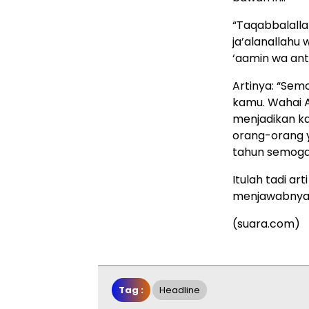
“Taqabbalalla
ja’alanallahu 
‘aamin wa antu
Artinya: “Se
kamu. Wahai A
menjadikan k
orang-orang y
tahun semoga
Itulah tadi a
menjawabnya 
(suara.com)
Tag :
Headline