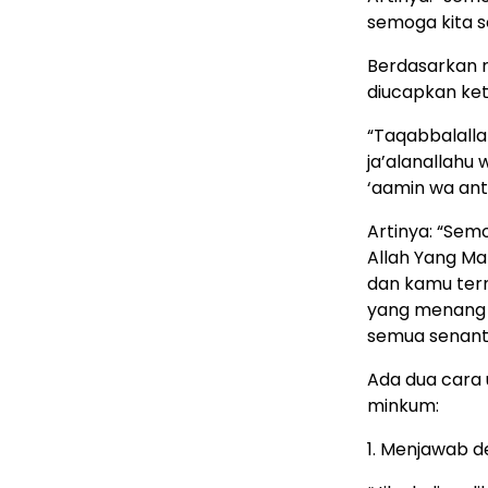
semoga kita s
Berdasarkan ri
diucapkan ket
“Taqabbalalla
ja’alanallahu 
‘aamin wa ant
Artinya: “Sem
Allah Yang Ma
dan kamu ter
yang menang 
semua senant
Ada dua cara
minkum:
1. Menjawab 