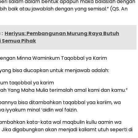
diberi salam dalam bentuk apapun maka balaslah dengan
bih baik atau jawablah dengan yang semisal.” (QS. An
:
Heriyus: Pembangunan Murung Raya Butuh
i Semua Pihak
dengan Minna Waminkum Taqobbal ya Karim
yang bisa diucapkan untuk menjawab adalah:
um taqobbal ya karim
Allah Yang Maha Mulia terimalah amal kami dan kamu.”
capannya bisa ditambahkan taqabbal yaa kariim, wa
wa iyyakum minal ‘aidin wal faizin.
nambahkan kata-kata wal maqbulin kullu aamin wa
. Jika digabungkan akan menjadi kaliamt utuh seperti di