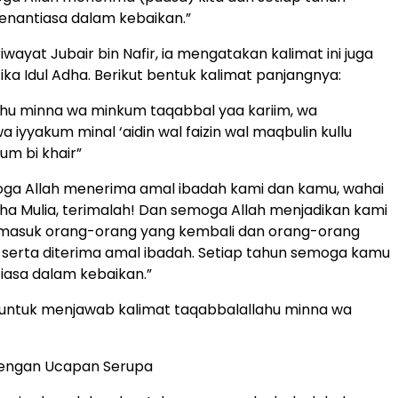
enantiasa dalam kebaikan.”
wayat Jubair bin Nafir, ia mengatakan kalimat ini juga
ika Idul Adha. Berikut bentuk kalimat panjangnya:
hu minna wa minkum taqabbal yaa kariim, wa
wa iyyakum minal ‘aidin wal faizin wal maqbulin kullu
um bi khair”
oga Allah menerima amal ibadah kami dan kamu, wahai
ha Mulia, terimalah! Dan semoga Allah menjadikan kami
masuk orang-orang yang kembali dan orang-orang
serta diterima amal ibadah. Setiap tahun semoga kamu
iasa dalam kebaikan.”
 untuk menjawab kalimat taqabbalallahu minna wa
dengan Ucapan Serupa