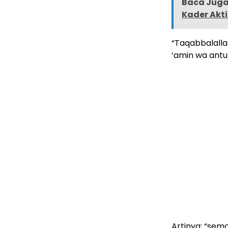
Baca Juga 
Kader Akti
“Taqabbalall
‘amin wa antu
Artinya: “sem