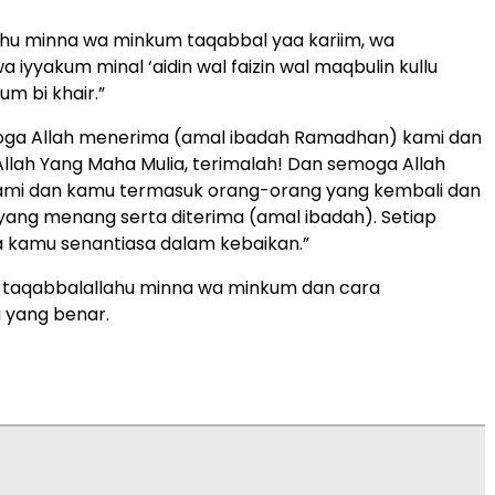
hu minna wa minkum taqabbal yaa kariim, wa
wa iyyakum minal ‘aidin wal faizin wal maqbulin kullu
m bi khair.”
moga Allah menerima (amal ibadah Ramadhan) kami dan
llah Yang Maha Mulia, terimalah! Dan semoga Allah
ami dan kamu termasuk orang-orang yang kembali dan
ang menang serta diterima (amal ibadah). Setiap
 kamu senantiasa dalam kebaikan.”
rti taqabbalallahu minna wa minkum dan cara
yang benar.