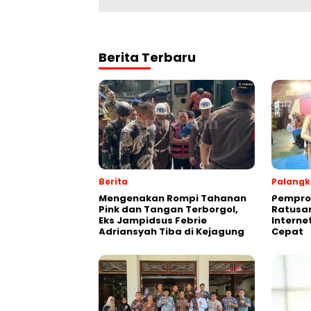
Berita Terbaru
Berita
Palangk
Mengenakan Rompi Tahanan
Pemprov
Pink dan Tangan Terborgol,
Ratusan
Eks Jampidsus Febrie
Interne
Adriansyah Tiba di Kejagung
Cepat