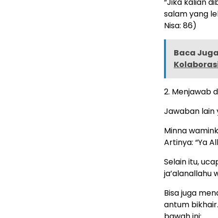
“Jika kalian 
salam yang le
Nisa: 86)
Baca Juga 
Kolaboras
2. Menjawab 
Jawaban lain 
Minna wamink
Artinya: “Ya 
Selain itu, u
ja’alanallahu 
Bisa juga me
antum bikhair
bawah ini: