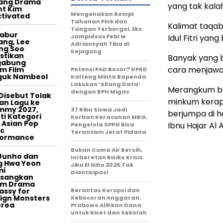
tang Drama
yang tak kala
t Kim
Mengenakan Rompi
tivated
Tahanan Pink dan
Kalimat taqa
Tangan Terborgol, Eks
tabur
Jampidsus Febrie
Idul Fitri yan
ang, Lee
Adriansyah Tiba di
ng Soo
Kejagung
stikan
Banyak yang 
gabung
cara menjawa
m Film
Potensi PAD Bocor? DPRD
guk Nambeol
Kalteng Minta Bapenda
Lakukan ‘Silang Data’
Merangkum be
dengan BPH Migas
Disebut Tolak
minkum kerap
an Lagu ke
mmy 2027,
37 Ribu Siswa Jadi
berjumpa di ha
ti Kategori
Korban Keracunan MBG,
 Asian Pop
Ibnu Hajar Al 
Pengelola SPPG Bisa
c
Terancam Jerat Pidana
formance
Bukan Cuma Air Bersih,
Junho dan
Ini Deretan Risiko Krisis
g Hwa Yeon
Jika El Niño 2026 Tak
mi
Diantisipasi
asangkan
am Drama
ssy for
Berantas Korupsi dan
ign Monsters
Kebocoran Anggaran,
orea
Prabowo Alihkan Dana
untuk Riset dan Sekolah