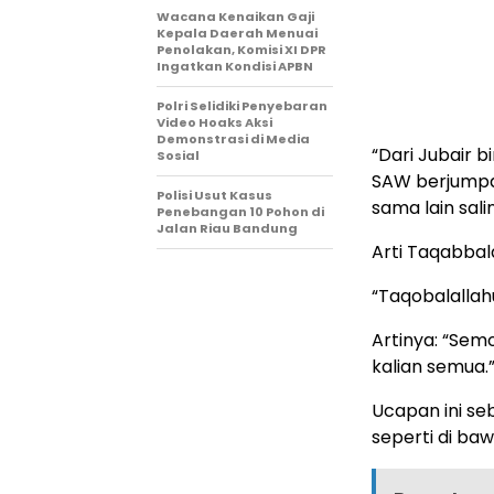
Wacana Kenaikan Gaji
Kepala Daerah Menuai
Penolakan, Komisi XI DPR
Ingatkan Kondisi APBN
Polri Selidiki Penyebaran
Video Hoaks Aksi
Demonstrasi di Media
“Dari Jubair b
Sosial
SAW berjumpa d
Polisi Usut Kasus
sama lain sal
Penebangan 10 Pohon di
Jalan Riau Bandung
Arti Taqabba
“Taqobalalla
Artinya: “Sem
kalian semua.
Ucapan ini se
seperti di bawa