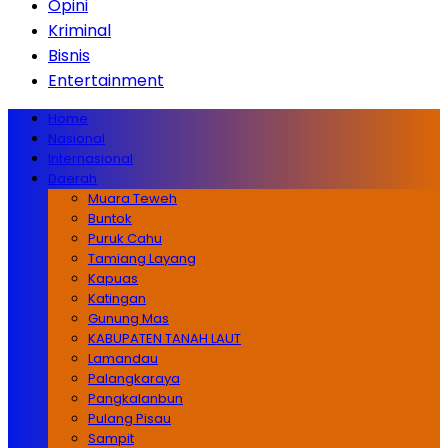
Opini
Kriminal
Bisnis
Entertainment
Home
Nasional
Internasional
Daerah
Muara Teweh
Buntok
Puruk Cahu
Tamiang Layang
Kapuas
Katingan
Gunung Mas
KABUPATEN TANAH LAUT
Lamandau
Palangkaraya
Pangkalanbun
Pulang Pisau
Sampit