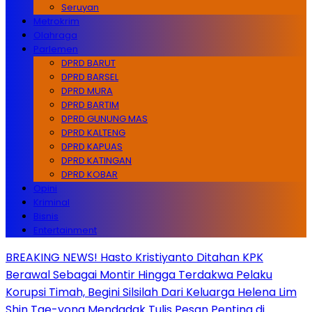
Seruyan
Metrokrim
Olahraga
Parlemen
DPRD BARUT
DPRD BARSEL
DPRD MURA
DPRD BARTIM
DPRD GUNUNG MAS
DPRD KALTENG
DPRD KAPUAS
DPRD KATINGAN
DPRD KOBAR
Opini
Kriminal
Bisnis
Entertainment
BREAKING NEWS! Hasto Kristiyanto Ditahan KPK
Berawal Sebagai Montir Hingga Terdakwa Pelaku
Korupsi Timah, Begini Silsilah Dari Keluarga Helena Lim
Shin Tae-yong Mendadak Tulis Pesan Penting di