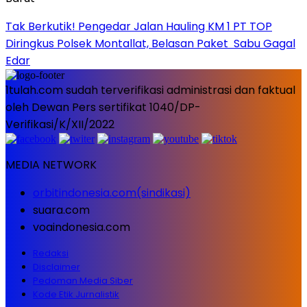
Tak Berkutik! Pengedar Jalan Hauling KM 1 PT TOP
Diringkus Polsek Montallat, Belasan Paket Sabu Gagal
Edar
1tulah.com sudah terverifikasi administrasi dan faktual
oleh Dewan Pers sertifikat 1040/DP-
Verifikasi/K/XII/2022
MEDIA NETWORK
orbitindonesia.com(sindikasi)
suara.com
voaindonesia.com
Redaksi
Disclaimer
Pedoman Media Siber
Kode Etik Jurnalistik