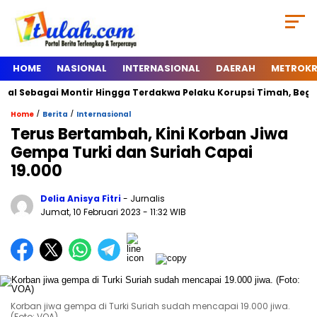
HOME
NASIONAL
INTERNASIONAL
DAERAH
METROKR
l Sebagai Montir Hingga Terdakwa Pelaku Korupsi Timah, Begini Si
/
/
Home
Berita
Internasional
Terus Bertambah, Kini Korban Jiwa
Gempa Turki dan Suriah Capai
19.000
Delia Anisya Fitri
- Jurnalis
Jumat, 10 Februari 2023
- 11:32 WIB
Korban jiwa gempa di Turki Suriah sudah mencapai 19.000 jiwa.
(Foto: VOA)