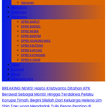
Seruyan
Metrokrim
Olahraga
Parlemen
DPRD BARUT
DPRD BARSEL
DPRD MURA
DPRD BARTIM
DPRD GUNUNG MAS
DPRD KALTENG
DPRD KAPUAS
DPRD KATINGAN
DPRD KOBAR
Opini
Kriminal
Bisnis
Entertainment
BREAKING NEWS! Hasto Kristiyanto Ditahan KPK
Berawal Sebagai Montir Hingga Terdakwa Pelaku
Korupsi Timah, Begini Silsilah Dari Keluarga Helena Lim
Shin Tae-yong Mendadak Tulis Pesan Penting di