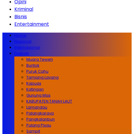
Opini
Kriminal
Bisnis
Entertainment
Home
Nasional
Internasional
Daerah
Muara Teweh
Buntok
Puruk Cahu
Tamiang Layang
Kapuas
Katingan
Gunung Mas
KABUPATEN TANAH LAUT
Lamandau
Palangkaraya
Pangkalanbun
Pulang Pisau
Sampit