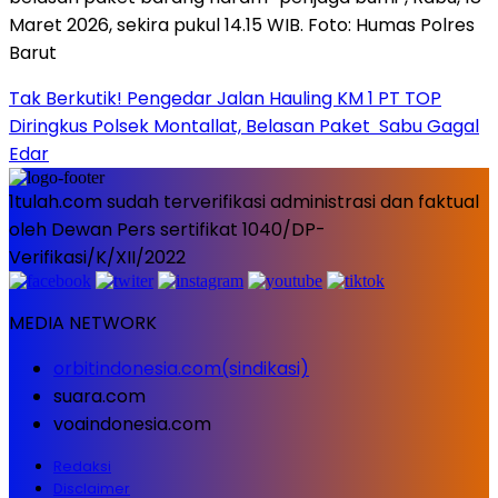
Tak Berkutik! Pengedar Jalan Hauling KM 1 PT TOP
Diringkus Polsek Montallat, Belasan Paket Sabu Gagal
Edar
1tulah.com sudah terverifikasi administrasi dan faktual
oleh Dewan Pers sertifikat 1040/DP-
Verifikasi/K/XII/2022
MEDIA NETWORK
orbitindonesia.com(sindikasi)
suara.com
voaindonesia.com
Redaksi
Disclaimer