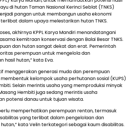
PPL) Karya Mandiri, untuk memanfaatkan potensi hasil
ayu di hutan Taman Nasional Kerinci Seblat (TNKS)
menjadi pangan untuk membangun usaha ekonomi
n terlibat dalam upaya melestarikan hutan TNKS.
oses, akhirnya KPPL Karya Mandiri menandatangani
rjasama kemitraan konservasi dengan Balai Besar TNKS.
puan dan hutan sangat dekat dan erat. Pemerintah
oritas perempuan untuk mengelola dan
hasil hutan,” kata Eva.
iatif menggerakan generasi muda dan perempuan
 membentuk kelompok usaha perhutanan sosial (KUPS)
iti. Selain merintis usaha yang memproduksi minyak
Masang Hembiti juga sedang merintis usaha
 potensi danau untuk tujuan wisata.
perlu memperhatikan perempuan rentan, termasuk
abilitas yang terlibat dalam pengelolaan dan
utan,” kata Velin terkategori sebagai kaum disabilitas.