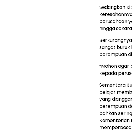
Sedangkan Rita
keresahannya
perusahaan ya
hingga sekara
Berkurangnya
sangat buruk 
perempuan di
“Mohon agar p
kepada perusa
Sementara itu
belajar memb
yang diangga
perempuan dan
bahkan sering 
Kementerian 
memperbesar 