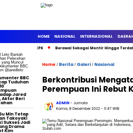
HOME
NASIONAL
INTERNASIONAL
DAERA
nto Ditahan KPK
Berawal Sebagai Montir Hingga Terdakwa Pela
TERTAINMENT
Home
Berita
Galeri
Nasional
/
/
/
Berkontribusi Mengata
umenter BBC
kap Tuduhan
10
Perempuan Ini Rebut 
empuan
adap Jared
, Aktor Beri
tahan
ADMIN
- Jurnalis
Kamis, 8 Desember 2022
- 11:47 WIB
Su Min Tetap
an Takoyaki
i Sukses Jadi
tang Drama
t Kim