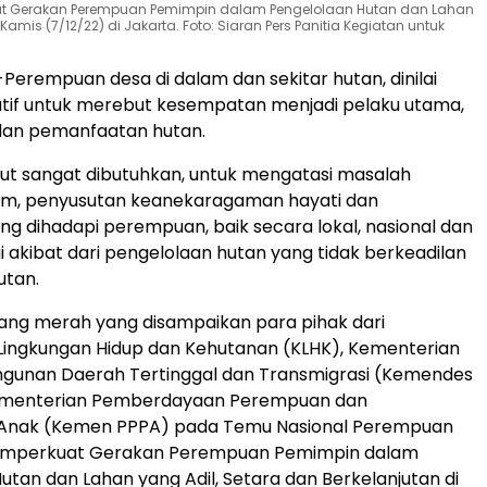
t Gerakan Perempuan Pemimpin dalam Pengelolaan Hutan dan Lahan
Kamis (7/12/22) di Jakarta. Foto: Siaran Pers Panitia Kegiatan untuk
-Perempuan desa di dalam dan sekitar hutan, dinilai
iatif untuk merebut kesempatan menjadi pelaku utama,
dan pemanfaatan hutan.
sebut sangat dibutuhkan, untuk mengatasi masalah
lim, penyusutan keanekaragaman hayati dan
ng dihadapi perempuan, baik secara lokal, nasional dan
i akibat dari pengelolaan hutan yang tidak berkeadilan
utan.
ang merah yang disampaikan para pihak dari
Lingkungan Hidup dan Kehutanan (KLHK), Kementerian
gunan Daerah Tertinggal dan Transmigrasi (Kemendes
ementerian Pemberdayaan Perempuan dan
 Anak (Kemen PPPA) pada Temu Nasional Perempuan
emperkuat Gerakan Perempuan Pemimpin dalam
utan dan Lahan yang Adil, Setara dan Berkelanjutan di