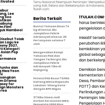
tivated
Temu Nasional Perempuan Pemimpin: Memperkua
yang Adil, Setara dan Berkelanjutan di Indonesia, 
1tulah.com
tabur
ang, Lee
1TULAH.COM
ng Soo
Berita Terkait
stikan
harus berinis
gabung
m Film
Buntut Temuan Emas 74
pengelolaan 
guk Nambeol
Kg di Sentul, Eks
Jampidsus Febrie
Adriansyah Dicecar 20
Inisiatif ter
Disebut Tolak
Pertanyaan selama 7
an Lagu ke
perubahan ik
Jam
mmy 2027,
kemiskinan ya
ti Kategori
 Asian Pop
Mengenakan Rompi
global sebaga
c
Tahanan Pink dan
formance
Tangan Terborgol, Eks
dan berkelanj
Jampidsus Febrie
Adriansyah Tiba di
Junho dan
Demikian ben
Kejagung
g Hwa Yeon
mi
Kementerian 
asangkan
Potensi PAD Bocor? DPRD
Desa, Pemban
am Drama
Kalteng Minta Bapenda
ssy for
Lakukan ‘Silang Data’
PDTT) dan K
ign Monsters
dengan BPH Migas
orea
Perlindungan
Pemimpin: M
37 Ribu Siswa Jadi
Korban Keracunan MBG,
Pengelolaan H
Pengelola SPPG Bisa