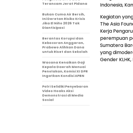
Terancam Jerat Pidana
Indonesia, Kam
Bukan Cuma Air Bersih,
Kegiatan yang
Ini Deretan Risiko Krisis
The Asia Foun
Jika El Niño 2026 Tak
Diantisipasi
Kerja Pengar
perempuan pem
Berantas Korupsi dan
Kebocoran Anggaran,
Sumatera Bar
Prabowo Alihkan Dana
yang dimodera
untuk Riset dan Sekolah
Gender KLHK, 
Wacana Kenaikan Gaji
Kepala Daerah Menuai
Penolakan, Komisi XI DPR
Ingatkan Kondisi APBN
Polri Selidiki Penyebaran
Video Hoaks Aksi
Demonstrasi di Media
Sosial