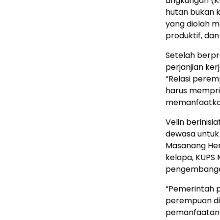
Lingkungan (K
hutan bukan k
yang diolah 
produktif, da
Setelah berpr
perjanjian ke
“Relasi perem
harus mempri
memanfaatkan 
Velin berinis
dewasa untuk
Masanang Hemb
kelapa, KUPS 
pengembangan
“Pemerintah 
perempuan dis
pemanfaatan h