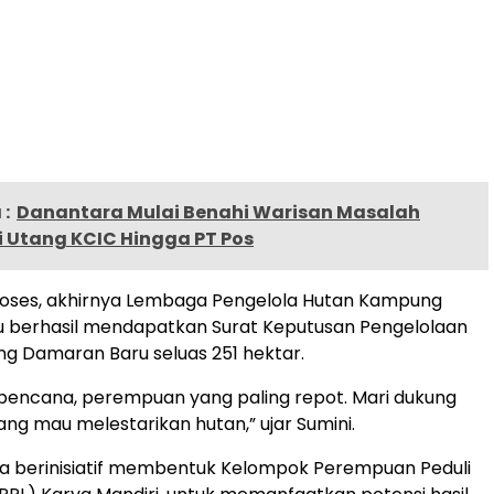
:
Danantara Mulai Benahi Warisan Masalah
i Utang KCIC Hingga PT Pos
roses, akhirnya Lembaga Pengelola Hutan Kampung
 berhasil mendapatkan Surat Keputusan Pengelolaan
g Damaran Baru seluas 251 hektar.
i bencana, perempuan yang paling repot. Mari dukung
g mau melestarikan hutan,” ujar Sumini.
a berinisiatif membentuk Kelompok Perempuan Peduli