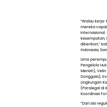
“Walau kerja-k
mereka capai
internasiona
kesempatan,
diberikan,” k
Indonesia, S
Lima perempu
Pengelola Hu
Meriah), Veli
Donggala), Ev
Lingkungan Ka
(Paralegal di
Koordinasi F
“Dari sisi reg