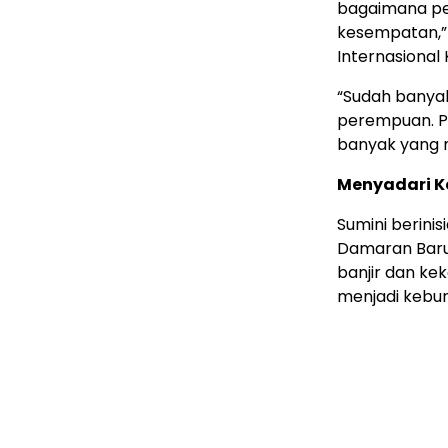
bagaimana p
kesempatan,” 
Internasional
“Sudah banyak
perempuan. Pe
banyak yang m
Menyadari K
Sumini berin
Damaran Baru 
banjir dan ke
menjadi kebun