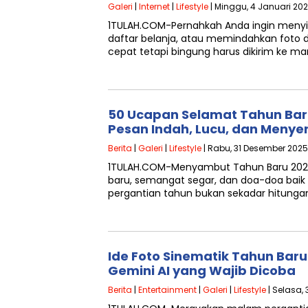
Galeri
|
Internet
|
Lifestyle
| Minggu, 4 Januari 202
1TULAH.COM-Pernahkah Anda ingin menyi
daftar belanja, atau memindahkan foto d
cepat tetapi bingung harus dikirim ke m
50 Ucapan Selamat Tahun Bar
Pesan Indah, Lucu, dan Menye
Berita
|
Galeri
|
Lifestyle
| Rabu, 31 Desember 2025
1TULAH.COM-Menyambut Tahun Baru 202
baru, semangat segar, dan doa-doa bai
pergantian tahun bukan sekadar hitung
Ide Foto Sinematik Tahun Baru
Gemini AI yang Wajib Dicoba
Berita
|
Entertainment
|
Galeri
|
Lifestyle
| Selasa,