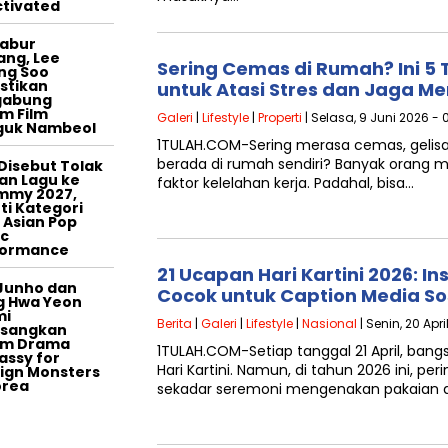
tivated
tabur
ang, Lee
Sering Cemas di Rumah? Ini 5 
ng Soo
stikan
untuk Atasi Stres dan Jaga Me
gabung
m Film
Galeri
|
Lifestyle
|
Properti
| Selasa, 9 Juni 2026 - 
guk Nambeol
1TULAH.COM-Sering merasa cemas, gelisa
berada di rumah sendiri? Banyak orang me
Disebut Tolak
an Lagu ke
faktor kelelahan kerja. Padahal, bisa…
mmy 2027,
ti Kategori
 Asian Pop
c
formance
21 Ucapan Hari Kartini 2026: In
Junho dan
Cocok untuk Caption Media So
g Hwa Yeon
mi
Berita
|
Galeri
|
Lifestyle
|
Nasional
| Senin, 20 Apri
asangkan
am Drama
1TULAH.COM-Setiap tanggal 21 April, ban
ssy for
Hari Kartini. Namun, di tahun 2026 ini, pe
ign Monsters
orea
sekadar seremoni mengenakan pakaian a