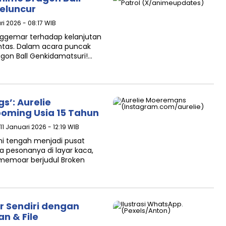
Meluncur
ri 2026 - 08:17 WIB
ggemar terhadap kelanjutan
tuntas. Dalam acara puncak
gon Ball Genkidamatsuri!…
gs’: Aurelie
oming Usia 15 Tahun
11 Januari 2026 - 12:19 WIB
i tengah menjadi pusat
a pesonanya di layar kaca,
 memoar berjudul Broken
 Sendiri dengan
n & File