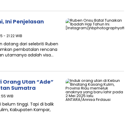
, Ini Penjelasan
5 - 21:22 WIB
atang dari selebriti Ruben
mumkan pembatalan rencana
asan utamanya adalah visa…
yi Orang Utan “Ade”
utan Sumatra
9:55 WIB
belum tinggi. Tapi di balik
ulim, Kabupaten Kampar,