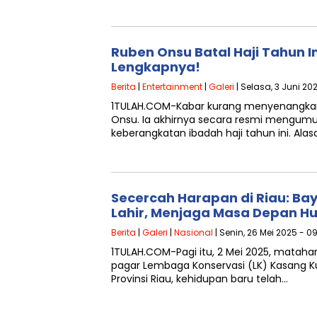
Ruben Onsu Batal Haji Tahun Ini
Lengkapnya!
Berita
|
Entertainment
|
Galeri
| Selasa, 3 Juni 202
1TULAH.COM-Kabar kurang menyenangkan d
Onsu. Ia akhirnya secara resmi mengu
keberangkatan ibadah haji tahun ini. Al
Secercah Harapan di Riau: Ba
Lahir, Menjaga Masa Depan H
Berita
|
Galeri
|
Nasional
| Senin, 26 Mei 2025 - 0
1TULAH.COM-Pagi itu, 2 Mei 2025, matahari 
pagar Lembaga Konservasi (LK) Kasang K
Provinsi Riau, kehidupan baru telah…