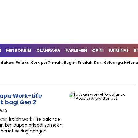
H
METROKRIM
OLAHRAGA
PARLEMEN
OPINI
KRIMINAL
B
elaku Korupsi Timah, Begini Silsilah Dari Keluarga Helena Lim
gapa Work-Life
k bagi Gen Z
2 WIB
, istilah work-life balance
an kehidupan pribadi semakin
encuat seiring dengan