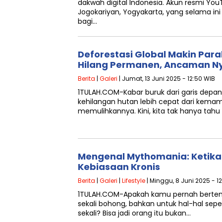
dakwah digital Indonesia. Akun resmi Yo
Jogokariyan, Yogyakarta, yang selama in
bagi…
Deforestasi Global Makin Para
Hilang Permanen, Ancaman Ny
Berita
|
Galeri
| Jumat, 13 Juni 2025 - 12:50 WIB
1TULAH.COM-Kabar buruk dari garis depan
kehilangan hutan lebih cepat dari kem
memulihkannya. Kini, kita tak hanya tah
Mengenal Mythomania: Ketika
Kebiasaan Kronis
Berita
|
Galeri
|
Lifestyle
| Minggu, 8 Juni 2025 - 1
1TULAH.COM-Apakah kamu pernah berte
sekali bohong, bahkan untuk hal-hal sepe
sekali? Bisa jadi orang itu bukan…