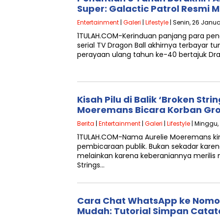
Super: Galactic Patrol Resmi 
Entertainment
|
Galeri
|
Lifestyle
| Senin, 26 Janua
1TULAH.COM-Kerinduan panjang para pen
serial TV Dragon Ball akhirnya terbayar 
perayaan ulang tahun ke-40 bertajuk Dra
Kisah Pilu di Balik ‘Broken Strin
Moeremans Bicara Korban Gro
Berita
|
Entertainment
|
Galeri
|
Lifestyle
| Minggu, 
1TULAH.COM-Nama Aurelie Moeremans kin
pembicaraan publik. Bukan sekadar karen
melainkan karena keberaniannya merilis
Strings…
Cara Chat WhatsApp ke Nomor
Mudah: Tutorial Simpan Catata