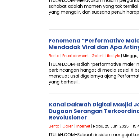
1TULAH.COM-Merayakan malam perganti
sahabat adalah momen yang tak ternilai 
yang mengalir, dan suasana penuh hara
Fenomena “Performative Male”
Mendadak Viral dan Apa Artin
Berita
|
Entertainment
|
Galeri
|
Lifestyle
| Minggu,
1TULAH.COM-Istilah “performative male”
perbincangan hangat di media sosial X be
mencuat usai digelarnya ajang Performat
yang berhasil…
Kanal Dakwah Digital Masjid J
Dugaan Serangan Terkoordina
Revolusioner
Berita
|
Galeri
|
Internet
| Rabu, 25 Juni 2025 - 15:
1TULAH.COM-Sebuah insiden mengejutka