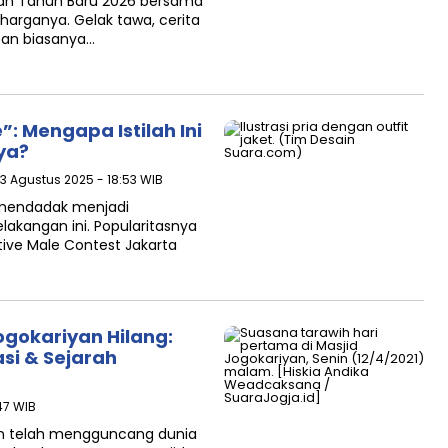
an Tahun Baru 2026 bersama
harganya. Gelak tawa, cerita
pan biasanya…
: Mengapa Istilah Ini
ya?
 3 Agustus 2025 - 18:53 WIB
 mendadak menjadi
lakangan ini. Popularitasnya
ive Male Contest Jakarta
ogokariyan Hilang:
si & Sejarah
47 WIB
n telah mengguncang dunia