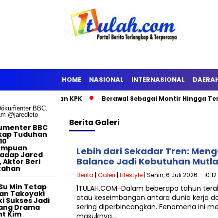
TERTAINMENT
HOME
NASIONAL
INTERNASIONAL
DAERA
iyanto Ditahan KPK
Berawal Sebagai Montir Hingga Terdakwa P
Berita
Galeri
umenter BBC
kap Tuduhan
10
empuan
Lebih dari Sekadar Tren: Men
adap Jared
Balance Jadi Kebutuhan Mutla
, Aktor Beri
tahan
Berita
|
Galeri
|
Lifestyle
| Senin, 6 Juli 2026 - 10:1
Su Min Tetap
1TULAH.COM-Dalam beberapa tahun terakhir
an Takoyaki
atau keseimbangan antara dunia kerja d
i Sukses Jadi
sering diperbincangkan. Fenomena ini m
tang Drama
t Kim
masuknya…