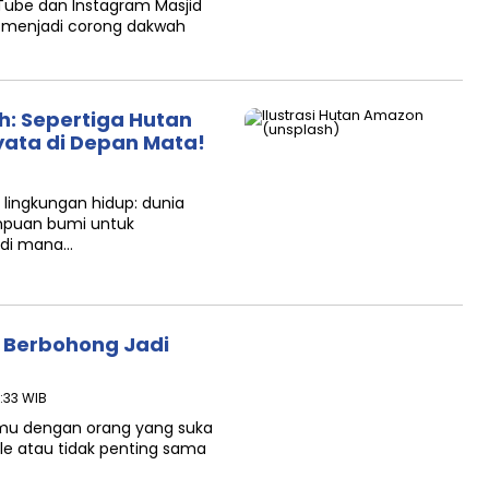
uTube dan Instagram Masjid
i menjadi corong dakwah
h: Sepertiga Hutan
ata di Depan Mata!
 lingkungan hidup: dunia
ampuan bumi untuk
u di mana…
 Berbohong Jadi
2:33 WIB
mu dengan orang yang suka
le atau tidak penting sama