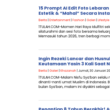
15 Prompt AI Edit Foto Lebaran
Estetik & “Mahal” Secara Insta
Berita
|
Entertainment
|
Fashion
|
Galeri
|
Lifestyle
1TULAH.COM-Momen Hari Raya Idulfitri sel
silaturahmi dan sesi foto bersama kelua
Memasuki tahun 2026, tren berbagi mome
Ingin Rezeki Lancar dan Husn
Keutamaan Yasin 3 Kali Saat N
Berita
|
Galeri
|
Khazanah
| Jumat, 30 Januari 2
1TULAH.COM-Malam Nisfu Sya’ban selal
dinanti-nanti umat Muslim di Indonesia. 
bulan Sya’ban, malam ini diyakini sebagai
Penantian 8 Tahun Berakhir! A