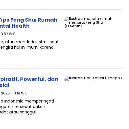
Tips Feng Shui Rumah
ntal Health
08:52 WIB
h, atau mendadak stres saat
ngira hal ini murni karena
spiratif, Powerful, dan
sial
l 2026 - 11:18 WIB
gsa Indonesia memperingati
ringatan tersebut bukan
dat atau sanggul….