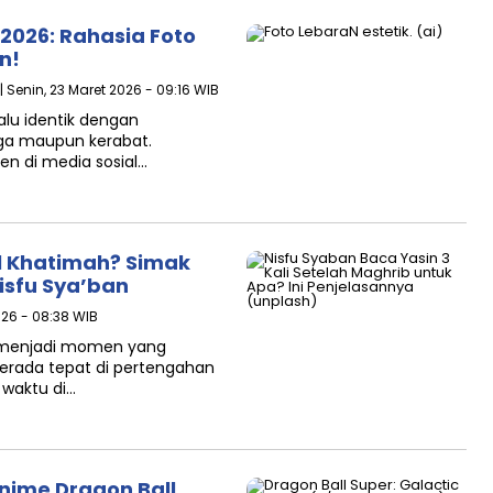
 2026: Rahasia Foto
n!
| Senin, 23 Maret 2026 - 09:16 WIB
alu identik dengan
rga maupun kerabat.
n di media sosial…
ul Khatimah? Simak
isfu Sya’ban
026 - 08:38 WIB
u menjadi momen yang
Berada tepat di pertengahan
 waktu di…
nime Dragon Ball