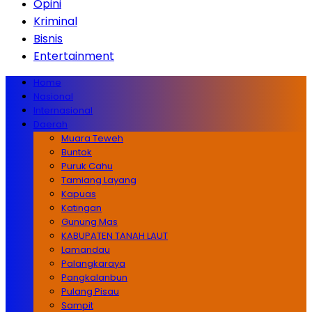
Opini
Kriminal
Bisnis
Entertainment
Home
Nasional
Internasional
Daerah
Muara Teweh
Buntok
Puruk Cahu
Tamiang Layang
Kapuas
Katingan
Gunung Mas
KABUPATEN TANAH LAUT
Lamandau
Palangkaraya
Pangkalanbun
Pulang Pisau
Sampit