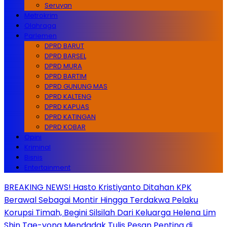
Seruyan
Metrokrim
Olahraga
Parlemen
DPRD BARUT
DPRD BARSEL
DPRD MURA
DPRD BARTIM
DPRD GUNUNG MAS
DPRD KALTENG
DPRD KAPUAS
DPRD KATINGAN
DPRD KOBAR
Opini
Kriminal
Bisnis
Entertainment
BREAKING NEWS! Hasto Kristiyanto Ditahan KPK
Berawal Sebagai Montir Hingga Terdakwa Pelaku
Korupsi Timah, Begini Silsilah Dari Keluarga Helena Lim
Shin Tae-yong Mendadak Tulis Pesan Penting di