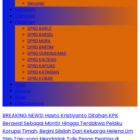
Seruyan
Metrokrim
Olahraga
Parlemen
DPRD BARUT
DPRD BARSEL
DPRD MURA
DPRD BARTIM
DPRD GUNUNG MAS
DPRD KALTENG
DPRD KAPUAS
DPRD KATINGAN
DPRD KOBAR
Opini
Kriminal
Bisnis
Entertainment
BREAKING NEWS! Hasto Kristiyanto Ditahan KPK
Berawal Sebagai Montir Hingga Terdakwa Pelaku
Korupsi Timah, Begini Silsilah Dari Keluarga Helena Lim
Shin Tae-yong Mendadak Tulis Pesan Penting di