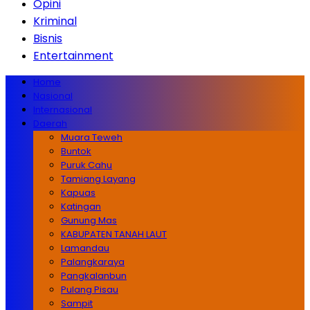
Opini
Kriminal
Bisnis
Entertainment
Home
Nasional
Internasional
Daerah
Muara Teweh
Buntok
Puruk Cahu
Tamiang Layang
Kapuas
Katingan
Gunung Mas
KABUPATEN TANAH LAUT
Lamandau
Palangkaraya
Pangkalanbun
Pulang Pisau
Sampit