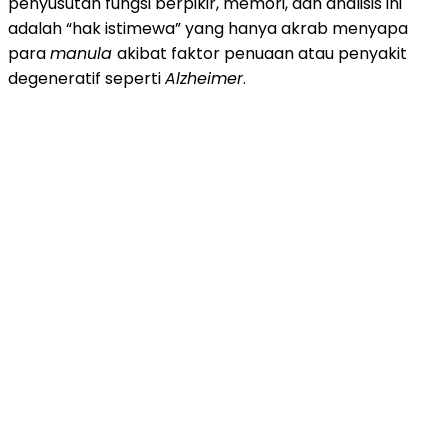
penyusutan fungsi berpikir, memori, dan analisis ini
adalah “hak istimewa” yang hanya akrab menyapa
para
manula
akibat faktor penuaan atau penyakit
degeneratif seperti
Alzheimer
.