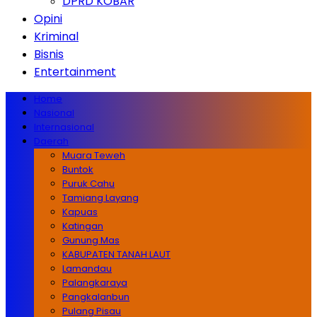
DPRD KOBAR
Opini
Kriminal
Bisnis
Entertainment
Home
Nasional
Internasional
Daerah
Muara Teweh
Buntok
Puruk Cahu
Tamiang Layang
Kapuas
Katingan
Gunung Mas
KABUPATEN TANAH LAUT
Lamandau
Palangkaraya
Pangkalanbun
Pulang Pisau