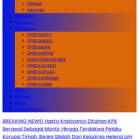
Sampit
Seruyan
Metrokrim
Olahraga
Parlemen
DPRD BARUT
DPRD BARSEL
DPRD MURA
DPRD BARTIM
DPRD GUNUNG MAS
DPRD KALTENG
DPRD KAPUAS
DPRD KATINGAN
DPRD KOBAR
Opini
Kriminal
Bisnis
Entertainment
BREAKING NEWS! Hasto Kristiyanto Ditahan KPK
Berawal Sebagai Montir Hingga Terdakwa Pelaku
Korupsi Timah, Begini Silsilah Dari Keluarga Helena Lim