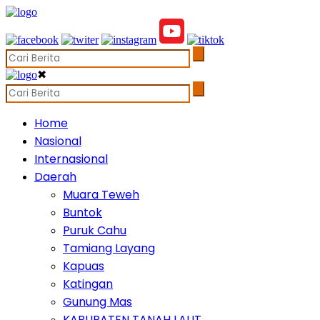
✖
Home
Nasional
Internasional
Daerah
Muara Teweh
Buntok
Puruk Cahu
Tamiang Layang
Kapuas
Katingan
Gunung Mas
KABUPATEN TANAH LAUT