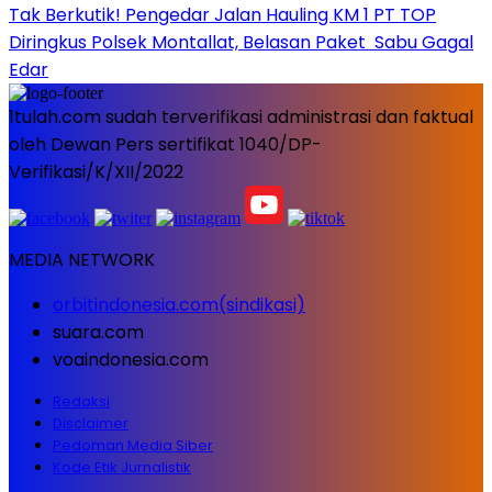
Tak Berkutik! Pengedar Jalan Hauling KM 1 PT TOP
Diringkus Polsek Montallat, Belasan Paket Sabu Gagal
Edar
1tulah.com sudah terverifikasi administrasi dan faktual
oleh Dewan Pers sertifikat 1040/DP-
Verifikasi/K/XII/2022
MEDIA NETWORK
orbitindonesia.com(sindikasi)
suara.com
voaindonesia.com
Redaksi
Disclaimer
Pedoman Media Siber
Kode Etik Jurnalistik