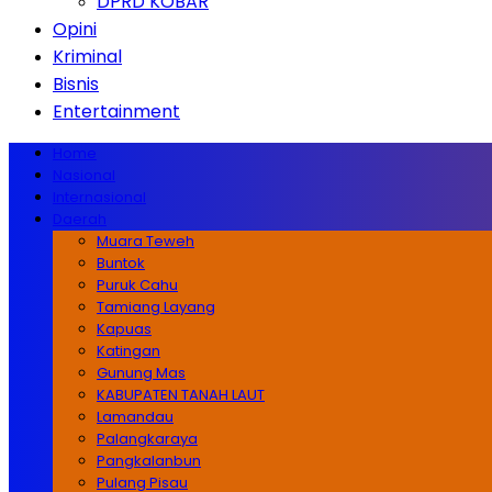
DPRD KOBAR
Opini
Kriminal
Bisnis
Entertainment
Home
Nasional
Internasional
Daerah
Muara Teweh
Buntok
Puruk Cahu
Tamiang Layang
Kapuas
Katingan
Gunung Mas
KABUPATEN TANAH LAUT
Lamandau
Palangkaraya
Pangkalanbun
Pulang Pisau