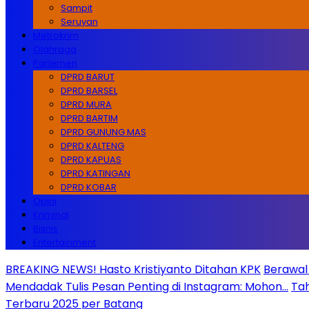
Sampit
Seruyan
Metrokrim
Olahraga
Parlemen
DPRD BARUT
DPRD BARSEL
DPRD MURA
DPRD BARTIM
DPRD GUNUNG MAS
DPRD KALTENG
DPRD KAPUAS
DPRD KATINGAN
DPRD KOBAR
Opini
Kriminal
Bisnis
Entertainment
BREAKING NEWS! Hasto Kristiyanto Ditahan KPK
Berawal 
Mendadak Tulis Pesan Penting di Instagram: Mohon…
Tah
Terbaru 2025 per Batang