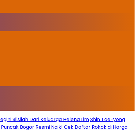
ini Silsilah Dari Keluarga Helena Lim
Shin Tae-yong
g Puncak Bogor
Resmi Naik! Cek Daftar Rokok di Harga