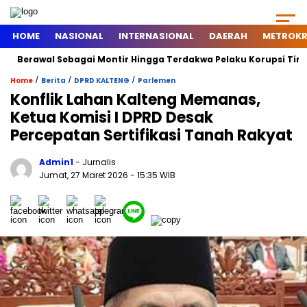
HOME
NASIONAL
INTERNASIONAL
DAERAH
METROKR
erawal Sebagai Montir Hingga Terdakwa Pelaku Korupsi Timah, Beg
/
/
/
Home
Berita
DPRD KALTENG
Parlemen
Konflik Lahan Kalteng Memanas,
Ketua Komisi I DPRD Desak
Percepatan Sertifikasi Tanah Rakyat
Admin1
- Jurnalis
Jumat, 27 Maret 2026
- 15:35 WIB