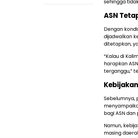
sehingga tidak
ASN Tetap
Dengan kondis
dijadwalkan k
ditetapkan, y
“Kalau di Kali
harapkan ASN 
terganggu,” t
Kebijakan
Sebelumnya, 
menyampaikan
bagi ASN dan 
Namun, kebija
masing daera