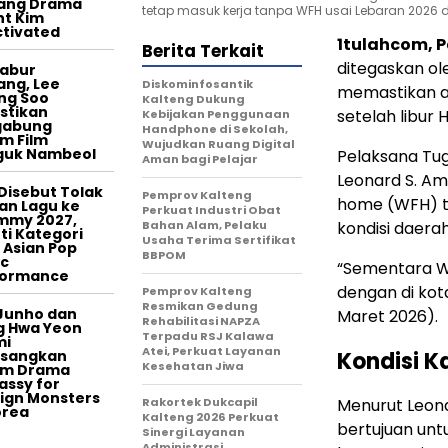
tang Drama
tetap masuk kerja tanpa WFH usai Lebaran 2026 
t Kim
tivated
1tulahcom, 
Berita Terkait
ditegaskan ol
tabur
ang, Lee
Diskominfosantik
memastikan ap
ng Soo
Kalteng Dukung
stikan
setelah libur H
Kebijakan Penggunaan
gabung
Handphone di Sekolah,
m Film
Wujudkan Ruang Digital
guk Nambeol
Pelaksana Tug
Aman bagi Pelajar
Leonard S. A
Disebut Tolak
Pemprov Kalteng
home (WFH) ti
an Lagu ke
Perkuat Industri Obat
mmy 2027,
Bahan Alam, Pelaku
kondisi daera
ti Kategori
Usaha Terima Sertifikat
 Asian Pop
BBPOM
c
“Sementara WF
formance
dengan di kot
Pemprov Kalteng
Resmikan Gedung
Junho dan
Maret 2026).
Rehabilitasi NAPZA
g Hwa Yeon
Terpadu RSJ Kalawa
mi
Atei, Perkuat Layanan
asangkan
Kondisi K
Kesehatan Jiwa
am Drama
ssy for
ign Monsters
Rakortek Dukcapil
Menurut Leon
orea
Kalteng 2026 Perkuat
bertujuan unt
Sinergi Layanan
Administrasi