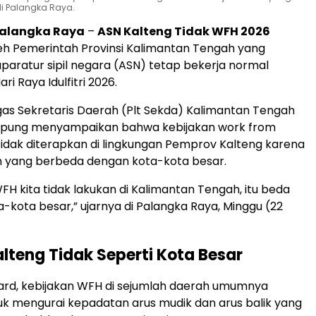
di Palangka Raya.
Palangka Raya
–
ASN Kalteng Tidak WFH 2026
eh Pemerintah Provinsi Kalimantan Tengah yang
aratur sipil negara (ASN) tetap bekerja normal
ari Raya Idulfitri 2026.
as Sekretaris Daerah (Plt Sekda) Kalimantan Tengah
mpung
menyampaikan bahwa kebijakan work from
dak diterapkan di lingkungan Pemprov Kalteng karena
h yang berbeda dengan kota-kota besar.
H kita tidak lakukan di Kalimantan Tengah, itu beda
a-kota besar,” ujarnya di
Palangka Raya
, Minggu (22
alteng Tidak Seperti Kota Besar
ard, kebijakan WFH di sejumlah daerah umumnya
uk mengurai kepadatan arus mudik dan arus balik yang