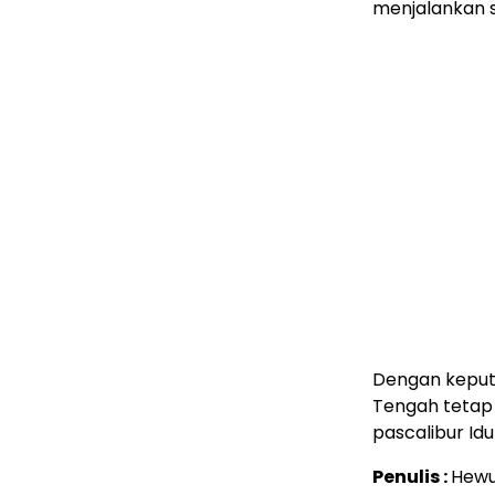
menjalankan s
Dengan keputu
Tengah tetap
pascalibur Idulf
Penulis :
Hew