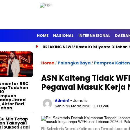
HOME
NASIONAL
INTERNASIONAL
DAERA
BREAKING NEWS! Hasto Kristiyanto Ditahan 
TERTAINMENT
Home
Palangka Raya
Pemprov Kalte
/
/
ASN Kalteng Tidak WF
umenter BBC
Pegawai Masuk Kerja 
kap Tuduhan
10
empuan
adap Jared
Admin1
- Jurnalis
, Aktor Beri
Senin, 23 Maret 2026
- 01:13 WIB
tahan
Su Min Tetap
an Takoyaki
i Sukses Jadi
Plt. Sekretaris Daerah Kalimantan Tengah Leona