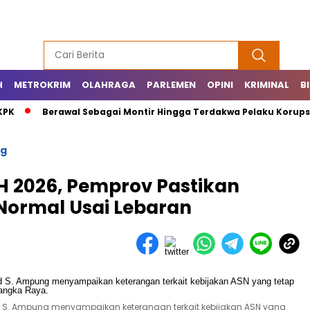
H
METROKRIM
OLAHRAGA
PARLEMEN
OPINI
KRIMINAL
B
KPK
Berawal Sebagai Montir Hingga Terdakwa Pelaku Korupsi 
ng
H 2026, Pemprov Pastikan
Normal Usai Lebaran
rd S. Ampung menyampaikan keterangan terkait kebijakan ASN yang