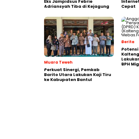
Eks Jampidsus Febrie
Interne
Adriansyah Tiba di Kejagung
Cepat
Berita
Potensi
Kalten
Lakukan
Muara Teweh
BPH Mi
Perkuat Sinergi, Pemkab
Barito Utara Lakukan Kaji Tiru
ke Kabupaten Bantul