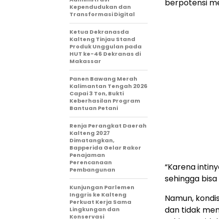
berpotensi m
Kependudukan dan
Transformasi Digital
Ketua Dekranasda
Kalteng Tinjau Stand
Produk Unggulan pada
HUT ke-46 Dekranas di
Makassar
Panen Bawang Merah
Kalimantan Tengah 2026
Capai 3 Ton, Bukti
Keberhasilan Program
Bantuan Petani
Renja Perangkat Daerah
Kalteng 2027
Dimatangkan,
Bapperida Gelar Rakor
Penajaman
Perencanaan
“Karena intin
Pembangunan
sehingga bisa 
Kunjungan Parlemen
Inggris ke Kalteng
Namun, kondisi
Perkuat Kerja Sama
dan tidak men
Lingkungan dan
Konservasi