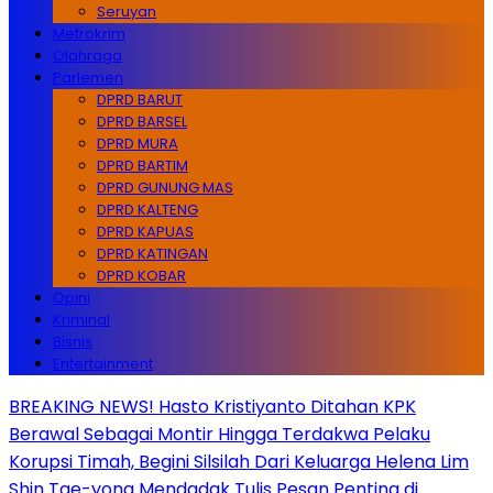
Seruyan
Metrokrim
Olahraga
Parlemen
DPRD BARUT
DPRD BARSEL
DPRD MURA
DPRD BARTIM
DPRD GUNUNG MAS
DPRD KALTENG
DPRD KAPUAS
DPRD KATINGAN
DPRD KOBAR
Opini
Kriminal
Bisnis
Entertainment
BREAKING NEWS! Hasto Kristiyanto Ditahan KPK
Berawal Sebagai Montir Hingga Terdakwa Pelaku
Korupsi Timah, Begini Silsilah Dari Keluarga Helena Lim
Shin Tae-yong Mendadak Tulis Pesan Penting di