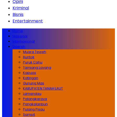
Opini
Kriminal
Bisnis
Entertainment
Home
Nasional
Internasional
Daerah
Muara Teweh
Buntok
Puruk Cahu
Tamiang Layang
Kapuas
Katingan
Gunung Mas
KABUPATEN TANAH LAUT
Lamandau
Palangkaraya
Pangkalanbun
Pulang Pisau
Sampit