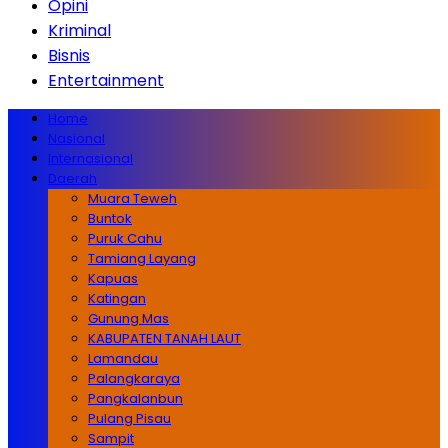
Opini
Kriminal
Bisnis
Entertainment
Home
Nasional
Internasional
Daerah
Muara Teweh
Buntok
Puruk Cahu
Tamiang Layang
Kapuas
Katingan
Gunung Mas
KABUPATEN TANAH LAUT
Lamandau
Palangkaraya
Pangkalanbun
Pulang Pisau
Sampit