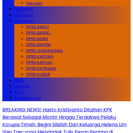
Seruyan
Metrokrim
Olahraga
Parlemen
DPRD BARUT
DPRD BARSEL
DPRD MURA
DPRD BARTIM
DPRD GUNUNG MAS
DPRD KALTENG
DPRD KAPUAS
DPRD KATINGAN
DPRD KOBAR
Opini
Kriminal
Bisnis
Entertainment
BREAKING NEWS! Hasto Kristiyanto Ditahan KPK
Berawal Sebagai Montir Hingga Terdakwa Pelaku
Korupsi Timah, Begini Silsilah Dari Keluarga Helena Lim
Shin Tae-yong Mendadak Tulis Pesan Penting di