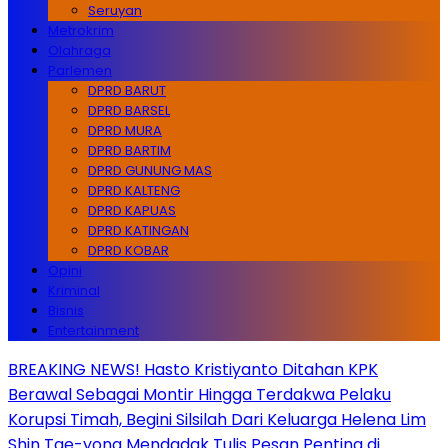
Seruyan
Metrokrim
Olahraga
Parlemen
DPRD BARUT
DPRD BARSEL
DPRD MURA
DPRD BARTIM
DPRD GUNUNG MAS
DPRD KALTENG
DPRD KAPUAS
DPRD KATINGAN
DPRD KOBAR
Opini
Kriminal
Bisnis
Entertainment
BREAKING NEWS! Hasto Kristiyanto Ditahan KPK
Berawal Sebagai Montir Hingga Terdakwa Pelaku
Korupsi Timah, Begini Silsilah Dari Keluarga Helena Lim
Shin Tae-yong Mendadak Tulis Pesan Penting di