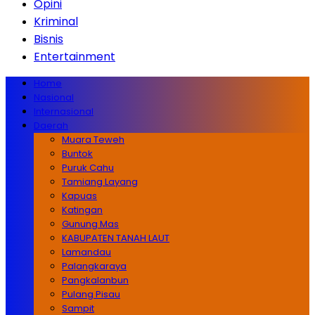
Opini
Kriminal
Bisnis
Entertainment
Home
Nasional
Internasional
Daerah
Muara Teweh
Buntok
Puruk Cahu
Tamiang Layang
Kapuas
Katingan
Gunung Mas
KABUPATEN TANAH LAUT
Lamandau
Palangkaraya
Pangkalanbun
Pulang Pisau
Sampit