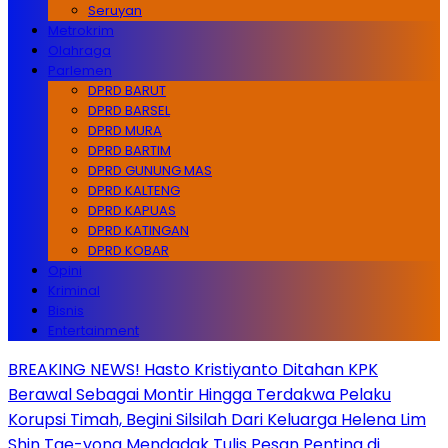
Seruyan
Metrokrim
Olahraga
Parlemen
DPRD BARUT
DPRD BARSEL
DPRD MURA
DPRD BARTIM
DPRD GUNUNG MAS
DPRD KALTENG
DPRD KAPUAS
DPRD KATINGAN
DPRD KOBAR
Opini
Kriminal
Bisnis
Entertainment
BREAKING NEWS! Hasto Kristiyanto Ditahan KPK
Berawal Sebagai Montir Hingga Terdakwa Pelaku
Korupsi Timah, Begini Silsilah Dari Keluarga Helena Lim
Shin Tae-yong Mendadak Tulis Pesan Penting di