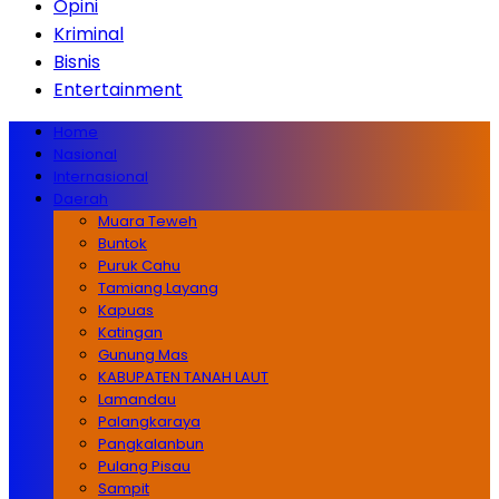
Opini
Kriminal
Bisnis
Entertainment
Home
Nasional
Internasional
Daerah
Muara Teweh
Buntok
Puruk Cahu
Tamiang Layang
Kapuas
Katingan
Gunung Mas
KABUPATEN TANAH LAUT
Lamandau
Palangkaraya
Pangkalanbun
Pulang Pisau
Sampit