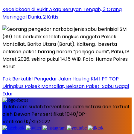
Kecelakaan di Bukit Akap Seruyan Tengah, 3 Orang
Meninggal Dunia, 2 Kritis
Tak Berkutik! Pengedar Jalan Hauling KM 1 PT TOP
Diringkus Polsek Montallat, Belasan Paket Sabu Gagal
Edar
1tulah.com sudah terverifikasi administrasi dan faktual
oleh Dewan Pers sertifikat 1040/DP-
Verifikasi/K/XII/2022