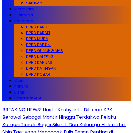
Seruyan
Metrokrim
Olahraga
Parlemen
DPRD BARUT
DPRD BARSEL
DPRD MURA
DPRD BARTIM
DPRD GUNUNG MAS
DPRD KALTENG
DPRD KAPUAS
DPRD KATINGAN
DPRD KOBAR
Opini
Kriminal
Bisnis
Entertainment
BREAKING NEWS! Hasto Kristiyanto Ditahan KPK
Berawal Sebagai Montir Hingga Terdakwa Pelaku
Korupsi Timah, Begini Silsilah Dari Keluarga Helena Lim
Shin Tae-yong Mendadak Tulis Pesan Penting di