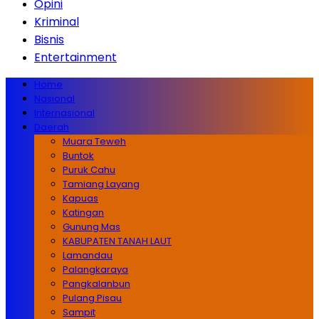
Opini
Kriminal
Bisnis
Entertainment
Home
Nasional
Internasional
Daerah
Muara Teweh
Buntok
Puruk Cahu
Tamiang Layang
Kapuas
Katingan
Gunung Mas
KABUPATEN TANAH LAUT
Lamandau
Palangkaraya
Pangkalanbun
Pulang Pisau
Sampit