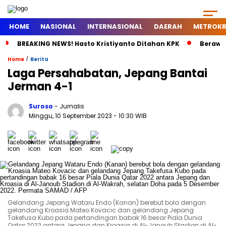
HOME
NASIONAL
INTERNASIONAL
DAERAH
METROKR
BREAKING NEWS! Hasto Kristiyanto Ditahan KPK
Berawal
/
Home
Berita
Laga Persahabatan, Jepang Bantai
Jerman 4-1
Suroso
- Jurnalis
Minggu, 10 September 2023
- 10:30 WIB
Gelandang Jepang Wataru Endo (Kanan) berebut bola dengan
gelandang Kroasia Mateo Kovacic dan gelandang Jepang
Takefusa Kubo pada pertandingan babak 16 besar Piala Dunia
Qatar 2022 antara Jepang dan Kroasia di Al-Janoub Stadion di Al-