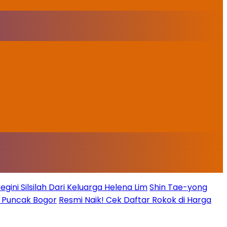
ini Silsilah Dari Keluarga Helena Lim
Shin Tae-yong
g Puncak Bogor
Resmi Naik! Cek Daftar Rokok di Harga