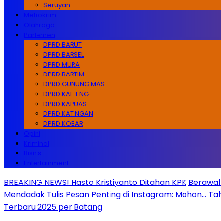
Seruyan
Metrokrim
Olahraga
Parlemen
DPRD BARUT
DPRD BARSEL
DPRD MURA
DPRD BARTIM
DPRD GUNUNG MAS
DPRD KALTENG
DPRD KAPUAS
DPRD KATINGAN
DPRD KOBAR
Opini
Kriminal
Bisnis
Entertainment
BREAKING NEWS! Hasto Kristiyanto Ditahan KPK
Berawal 
Mendadak Tulis Pesan Penting di Instagram: Mohon…
Tah
Terbaru 2025 per Batang