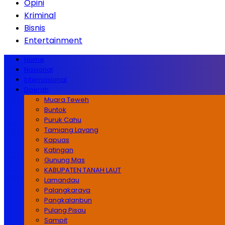
Opini
Kriminal
Bisnis
Entertainment
Home
Nasional
Internasional
Daerah
Muara Teweh
Buntok
Puruk Cahu
Tamiang Layang
Kapuas
Katingan
Gunung Mas
KABUPATEN TANAH LAUT
Lamandau
Palangkaraya
Pangkalanbun
Pulang Pisau
Sampit