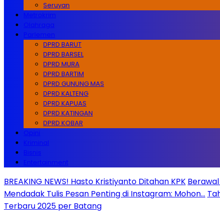
Seruyan
Metrokrim
Olahraga
Parlemen
DPRD BARUT
DPRD BARSEL
DPRD MURA
DPRD BARTIM
DPRD GUNUNG MAS
DPRD KALTENG
DPRD KAPUAS
DPRD KATINGAN
DPRD KOBAR
Opini
Kriminal
Bisnis
Entertainment
BREAKING NEWS! Hasto Kristiyanto Ditahan KPK
Berawal 
Mendadak Tulis Pesan Penting di Instagram: Mohon…
Tah
Terbaru 2025 per Batang