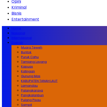
Opini
Kriminal
Bisnis
Entertainment
Home
Nasional
Internasional
Daerah
Muara Teweh
Buntok
Puruk Cahu
Tamiang Layang
Kapuas
Katingan
Gunung Mas
KABUPATEN TANAH LAUT
Lamandau
Palangkaraya
Pangkalanbun
Pulang Pisau
Sampit