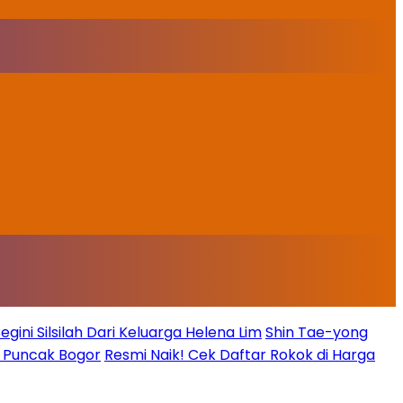
ini Silsilah Dari Keluarga Helena Lim
Shin Tae-yong
g Puncak Bogor
Resmi Naik! Cek Daftar Rokok di Harga