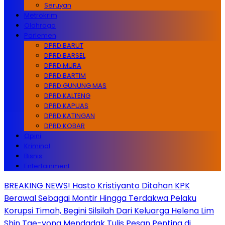
Seruyan
Metrokrim
Olahraga
Parlemen
DPRD BARUT
DPRD BARSEL
DPRD MURA
DPRD BARTIM
DPRD GUNUNG MAS
DPRD KALTENG
DPRD KAPUAS
DPRD KATINGAN
DPRD KOBAR
Opini
Kriminal
Bisnis
Entertainment
BREAKING NEWS! Hasto Kristiyanto Ditahan KPK
Berawal Sebagai Montir Hingga Terdakwa Pelaku
Korupsi Timah, Begini Silsilah Dari Keluarga Helena Lim
Shin Tae-yong Mendadak Tulis Pesan Penting di