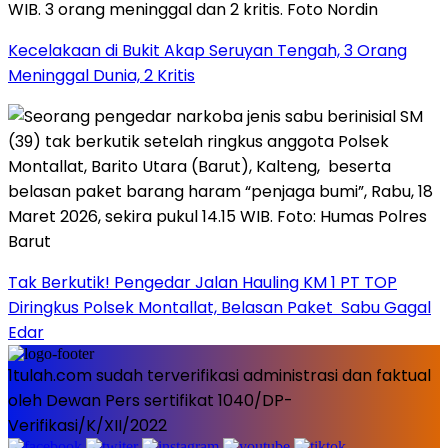
Kecelakaan di Bukit Akap Seruyan Tengah, 3 Orang
Meninggal Dunia, 2 Kritis
Tak Berkutik! Pengedar Jalan Hauling KM 1 PT TOP
Diringkus Polsek Montallat, Belasan Paket Sabu Gagal
Edar
1tulah.com sudah terverifikasi administrasi dan faktual
oleh Dewan Pers sertifikat 1040/DP-
Verifikasi/K/XII/2022