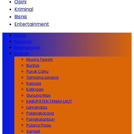
Opini
Kriminal
Bisnis
Entertainment
Home
Nasional
Internasional
Daerah
Muara Teweh
Buntok
Puruk Cahu
Tamiang Layang
Kapuas
Katingan
Gunung Mas
KABUPATEN TANAH LAUT
Lamandau
Palangkaraya
Pangkalanbun
Pulang Pisau
Sampit