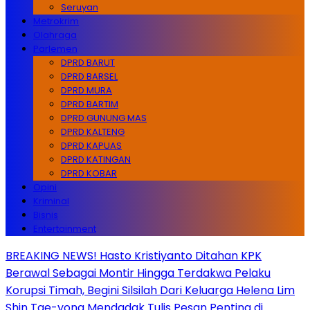
Seruyan
Metrokrim
Olahraga
Parlemen
DPRD BARUT
DPRD BARSEL
DPRD MURA
DPRD BARTIM
DPRD GUNUNG MAS
DPRD KALTENG
DPRD KAPUAS
DPRD KATINGAN
DPRD KOBAR
Opini
Kriminal
Bisnis
Entertainment
BREAKING NEWS! Hasto Kristiyanto Ditahan KPK
Berawal Sebagai Montir Hingga Terdakwa Pelaku
Korupsi Timah, Begini Silsilah Dari Keluarga Helena Lim
Shin Tae-yong Mendadak Tulis Pesan Penting di