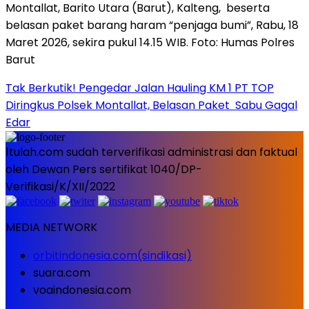
Tak Berkutik! Pengedar Jalan Hauling KM 1 PT TOP
Diringkus Polsek Montallat, Belasan Paket Sabu Gagal
Edar
1tulah.com sudah terverifikasi administrasi dan faktual
oleh Dewan Pers sertifikat 1040/DP-
Verifikasi/K/XII/2022
MEDIA NETWORK
orbitindonesia.com(sindikasi)
suara.com
voaindonesia.com