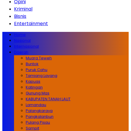
Opini
Kriminal
Bisnis
Entertainment
Home
Nasional
Internasional
Daerah
Muara Teweh
Buntok
Puruk Cahu
Tamiang Layang
Kapuas
Katingan
Gunung Mas
KABUPATEN TANAH LAUT
Lamandau
Palangkaraya
Pangkalanbun
Pulang Pisau
Sampit