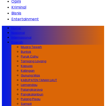
Opini
Kriminal
Bisnis
Entertainment
Home
Nasional
Internasional
Daerah
Muara Teweh
Buntok
Puruk Cahu
Tamiang Layang
Kapuas
Katingan
Gunung Mas
KABUPATEN TANAH LAUT
Lamandau
Palangkaraya
Pangkalanbun
Pulang Pisau
Sampit