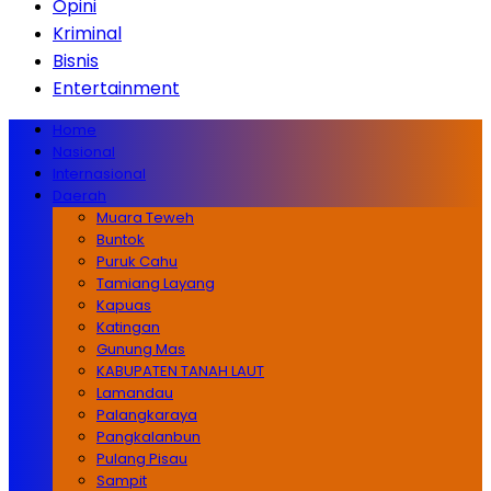
Opini
Kriminal
Bisnis
Entertainment
Home
Nasional
Internasional
Daerah
Muara Teweh
Buntok
Puruk Cahu
Tamiang Layang
Kapuas
Katingan
Gunung Mas
KABUPATEN TANAH LAUT
Lamandau
Palangkaraya
Pangkalanbun
Pulang Pisau
Sampit