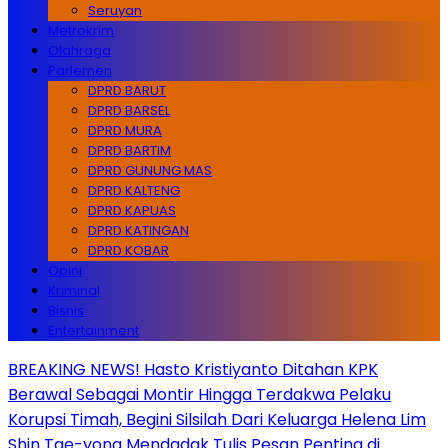
Seruyan
Metrokrim
Olahraga
Parlemen
DPRD BARUT
DPRD BARSEL
DPRD MURA
DPRD BARTIM
DPRD GUNUNG MAS
DPRD KALTENG
DPRD KAPUAS
DPRD KATINGAN
DPRD KOBAR
Opini
Kriminal
Bisnis
Entertainment
BREAKING NEWS! Hasto Kristiyanto Ditahan KPK
Berawal Sebagai Montir Hingga Terdakwa Pelaku
Korupsi Timah, Begini Silsilah Dari Keluarga Helena Lim
Shin Tae-yong Mendadak Tulis Pesan Penting di