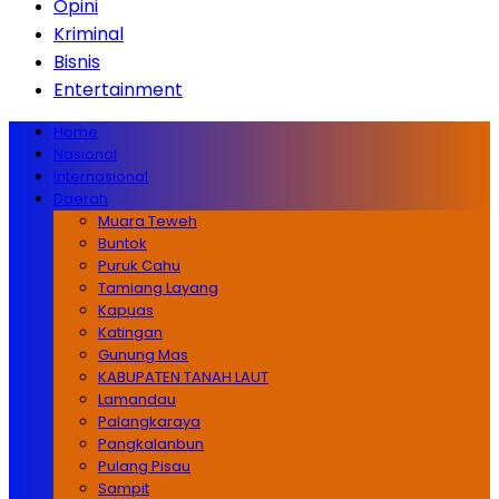
Opini
Kriminal
Bisnis
Entertainment
Home
Nasional
Internasional
Daerah
Muara Teweh
Buntok
Puruk Cahu
Tamiang Layang
Kapuas
Katingan
Gunung Mas
KABUPATEN TANAH LAUT
Lamandau
Palangkaraya
Pangkalanbun
Pulang Pisau
Sampit