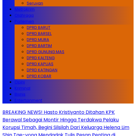
Seruyan
Metrokrim
Olahraga
Parlemen
DPRD BARUT
DPRD BARSEL
DPRD MURA
DPRD BARTIM
DPRD GUNUNG MAS
DPRD KALTENG
DPRD KAPUAS
DPRD KATINGAN
DPRD KOBAR
Opini
Kriminal
Bisnis
Entertainment
BREAKING NEWS! Hasto Kristiyanto Ditahan KPK
Berawal Sebagai Montir Hingga Terdakwa Pelaku
Korupsi Timah, Begini Silsilah Dari Keluarga Helena Lim
Shin Tae-yong Mendadak Tulis Pesan Penting di