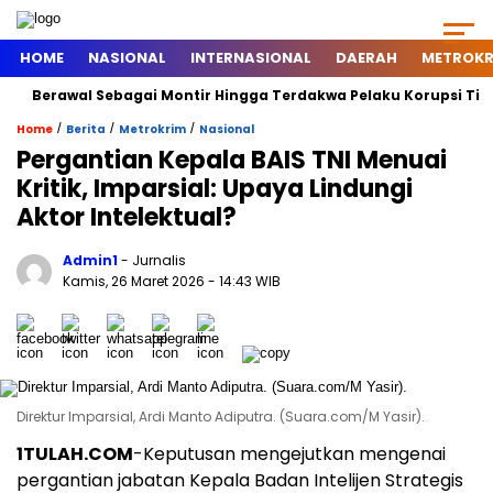
HOME
NASIONAL
INTERNASIONAL
DAERAH
METROKR
Berawal Sebagai Montir Hingga Terdakwa Pelaku Korupsi Timah, Be
/
/
/
Home
Berita
Metrokrim
Nasional
Pergantian Kepala BAIS TNI Menuai
Kritik, Imparsial: Upaya Lindungi
Aktor Intelektual?
Admin1
- Jurnalis
Kamis, 26 Maret 2026
- 14:43 WIB
Direktur Imparsial, Ardi Manto Adiputra. (Suara.com/M Yasir).
1TULAH.COM
-Keputusan mengejutkan mengenai
pergantian jabatan Kepala Badan Intelijen Strategis