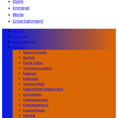
Opini
Kriminal
Bisnis
Entertainment
Home
Nasional
Internasional
Daerah
Muara Teweh
Buntok
Puruk Cahu
Tamiang Layang
Kapuas
Katingan
Gunung Mas
KABUPATEN TANAH LAUT
Lamandau
Palangkaraya
Pangkalanbun
Pulang Pisau
Sampit