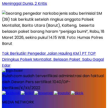
Meninggal Dunia, 2 Kritis
Tak Berkutik! Pengedar Jalan Hauling KM 1 PT TOP
Diringkus Polsek Montallat, Belasan Paket Sabu Gagal
Edar
1tulah.com sudah terverifikasi administrasi dan faktual
oleh Dewan Pers sertifikat 1040/DP-
Verifikasi/K/XII/2022
MEDIA NETWORK