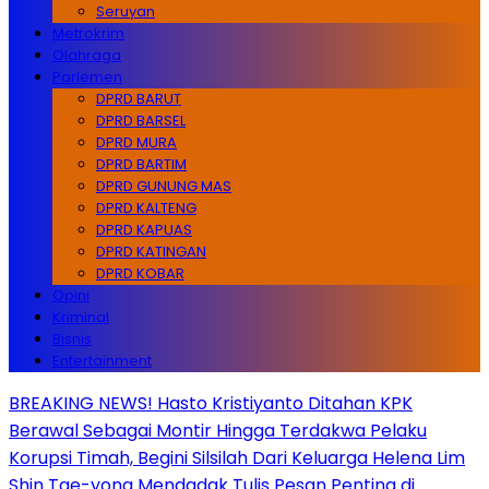
Seruyan
Metrokrim
Olahraga
Parlemen
DPRD BARUT
DPRD BARSEL
DPRD MURA
DPRD BARTIM
DPRD GUNUNG MAS
DPRD KALTENG
DPRD KAPUAS
DPRD KATINGAN
DPRD KOBAR
Opini
Kriminal
Bisnis
Entertainment
BREAKING NEWS! Hasto Kristiyanto Ditahan KPK
Berawal Sebagai Montir Hingga Terdakwa Pelaku
Korupsi Timah, Begini Silsilah Dari Keluarga Helena Lim
Shin Tae-yong Mendadak Tulis Pesan Penting di