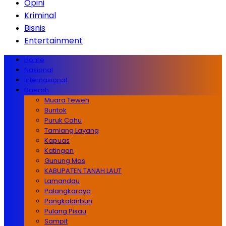
Opini
Kriminal
Bisnis
Entertainment
Home
Nasional
Internasional
Daerah
Muara Teweh
Buntok
Puruk Cahu
Tamiang Layang
Kapuas
Katingan
Gunung Mas
KABUPATEN TANAH LAUT
Lamandau
Palangkaraya
Pangkalanbun
Pulang Pisau
Sampit