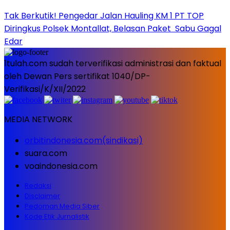
Tak Berkutik! Pengedar Jalan Hauling KM 1 PT TOP
Diringkus Polsek Montallat, Belasan Paket Sabu Gagal
Edar
1tulah.com sudah terverifikasi administrasi dan faktual
oleh Dewan Pers sertifikat 1040/DP-
Verifikasi/K/XII/2022
MEDIA NETWORK
orbitindonesia.com(sindikasi)
suara.com
voaindonesia.com
Redaksi
Disclaimer
Pedoman Media Siber
Kode Etik Jurnalistik