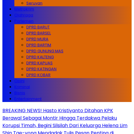
Seruyan
Metrokrim
Olahraga
Parlemen
DPRD BARUT
DPRD BARSEL
DPRD MURA
DPRD BARTIM
DPRD GUNUNG MAS
DPRD KALTENG
DPRD KAPUAS
DPRD KATINGAN
DPRD KOBAR
Opini
Kriminal
Bisnis
Entertainment
BREAKING NEWS! Hasto Kristiyanto Ditahan KPK
Berawal Sebagai Montir Hingga Terdakwa Pelaku
Korupsi Timah, Begini Silsilah Dari Keluarga Helena Lim
Shin Tae-yong Mendadak Tulis Pesan Penting di