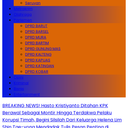
Seruyan
Metrokrim
Olahraga
Parlemen
DPRD BARUT
DPRD BARSEL
DPRD MURA
DPRD BARTIM
DPRD GUNUNG MAS
DPRD KALTENG
DPRD KAPUAS
DPRD KATINGAN
DPRD KOBAR
Opini
Kriminal
Bisnis
Entertainment
BREAKING NEWS! Hasto Kristiyanto Ditahan KPK
Berawal Sebagai Montir Hingga Terdakwa Pelaku
Korupsi Timah, Begini Silsilah Dari Keluarga Helena Lim
Shin Tae-yong Mendadak Tulis Pesan Penting di