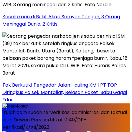
Kecelakaan di Bukit Akap Seruyan Tengah, 3 Orang
Meninggal Dunia, 2 Kritis
Tak Berkutik! Pengedar Jalan Hauling KM 1 PT TOP
Diringkus Polsek Montallat, Belasan Paket Sabu Gagal
Edar
1tulah.com sudah terverifikasi administrasi dan faktual
oleh Dewan Pers sertifikat 1040/DP-
Verifikasi/K/XII/2022