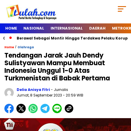
HOME
NASIONAL
INTERNASIONAL
DAERAH
METROKR
Berawal Sebagai Montir Hingga Terdakwa Pelaku Korupsi Timah,
/
Home
Olahraga
Tendangan Jarak Jauh Dendy
Sulistyawan Mampu Membuat
Indonesia Unggul 1-0 Atas
Turkmenistan di Babak Pertama
Delia Anisya Fitri
- Jurnalis
Jumat, 8 September 2023
- 20:59 WIB