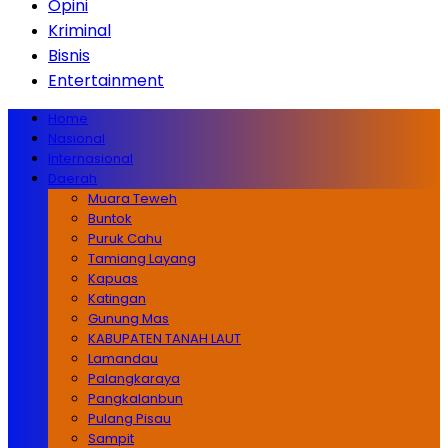
Opini
Kriminal
Bisnis
Entertainment
Home
Nasional
Internasional
Daerah
Muara Teweh
Buntok
Puruk Cahu
Tamiang Layang
Kapuas
Katingan
Gunung Mas
KABUPATEN TANAH LAUT
Lamandau
Palangkaraya
Pangkalanbun
Pulang Pisau
Sampit