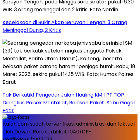
Kecelakaan di Bukit Akap Seruyan Tengah, 3 Orang
Meninggal Dunia, 2 Kritis
Tak Berkutik! Pengedar Jalan Hauling KM 1 PT TOP
Diringkus Polsek Montallat, Belasan Paket Sabu Gagal
Edar
1tulah.com sudah terverifikasi administrasi dan faktual
oleh Dewan Pers sertifikat 1040/DP-
Verifikasi/K/XII/2022