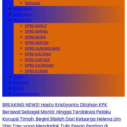
Seruyan
Metrokrim
Olahraga
Parlemen
DPRD BARUT
DPRD BARSEL
DPRD MURA
DPRD BARTIM
DPRD GUNUNG MAS
DPRD KALTENG
DPRD KAPUAS
DPRD KATINGAN
DPRD KOBAR
Opini
Kriminal
Bisnis
Entertainment
BREAKING NEWS! Hasto Kristiyanto Ditahan KPK
Berawal Sebagai Montir Hingga Terdakwa Pelaku
Korupsi Timah, Begini Silsilah Dari Keluarga Helena Lim
Shin Tae-yong Mendadak Tulis Pesan Penting di