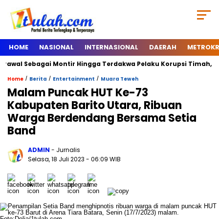
HOME
NASIONAL
INTERNASIONAL
DAERAH
METROKR
wal Sebagai Montir Hingga Terdakwa Pelaku Korupsi Timah, Begini 
/
/
/
Home
Berita
Entertainment
Muara Teweh
Malam Puncak HUT Ke-73
Kabupaten Barito Utara, Ribuan
Warga Berdendang Bersama Setia
Band
ADMIN
- Jurnalis
Selasa, 18 Juli 2023
- 06:09 WIB