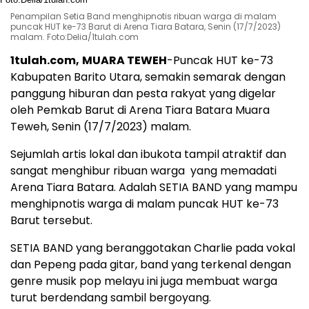
Penampilan Setia Band menghipnotis ribuan warga di malam
puncak HUT ke-73 Barut di Arena Tiara Batara, Senin (17/7/2023)
malam. Foto:Delia/1tulah.com
1tulah.com,
MUARA TEWEH
-Puncak HUT ke-73
Kabupaten Barito Utara, semakin semarak dengan
panggung hiburan dan pesta rakyat yang digelar
oleh Pemkab Barut di Arena Tiara Batara Muara
Teweh, Senin (17/7/2023) malam.
Sejumlah artis lokal dan ibukota tampil atraktif dan
sangat menghibur ribuan warga yang memadati
Arena Tiara Batara. Adalah SETIA BAND yang mampu
menghipnotis warga di malam puncak HUT ke-73
Barut tersebut.
SETIA BAND yang beranggotakan Charlie pada vokal
dan Pepeng pada gitar, band yang terkenal dengan
genre musik pop melayu ini juga membuat warga
turut berdendang sambil bergoyang.